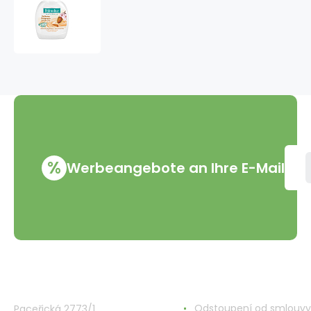
Palmolive
Naturals
Delicate
Care
Mandelmilch
Flüssigseife
nachfüllen
300
ml
%
Werbeangebote an Ihre E-Mail
VMD Drogerie s.r.o.
Alles rund ums Einkau
Odstoupení od smlouvy
Paceřická 2773/1