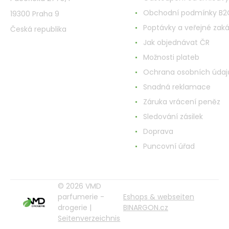
Obchodní podmínky B2
19300 Praha 9
Poptávky a veřejné zak
Česká republika
Jak objednávat ČR
Možnosti plateb
Ochrana osobních údaj
Snadná reklamace
Záruka vrácení peněz
Sledování zásilek
Doprava
Puncovní úřad
© 2026 VMD
parfumerie -
Eshops & webseiten
drogerie |
BINARGON.cz
Seitenverzeichnis