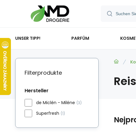
UNSER TIPP!
PARFÜM
KOSME
Ko
Filterprodukte
Rei
Hersteller
de Miclén - Miléne
(3)
Superfresh
(1)
Nejpr