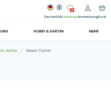
0
Deutsh
EUR
Lieblings
Anmeldung
Korb
GUNG
HOBBY & GARTEN
MEHR
ls, Seifen
Reisen Tücher