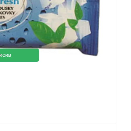
hen Sie
rit
 KORB