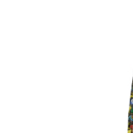
Di
ei