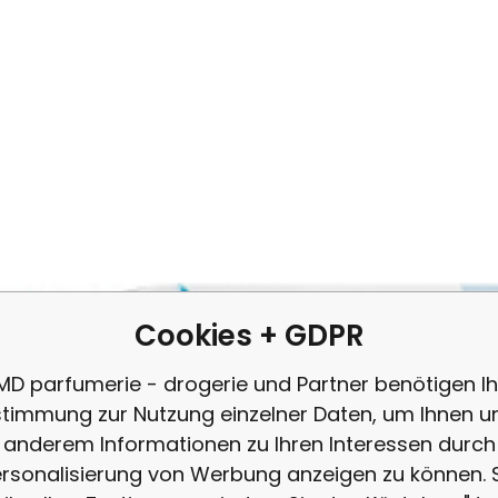
0.02
EUR
/
1
ks
Anbietercode:
EAN:
Code:
4823071630510
2308353
91454
auf Lager
1.48
EUR
SuperFresh antibakterielle Feuchttü
tdecken Sie Feuchttücher mit antibakteriellem Effekt, die perfek
rantieren. Die Tücher sind alkoholfrei, sodass sie sanft zu Ihrer
eignet sind.
Cookies + GDPR
MD parfumerie - drogerie und Partner benötigen Ih
timmung zur Nutzung einzelner Daten, um Ihnen u
anderem Informationen zu Ihren Interessen durch
rsonalisierung von Werbung anzeigen zu können. 
Vergleichen Si
Favorit