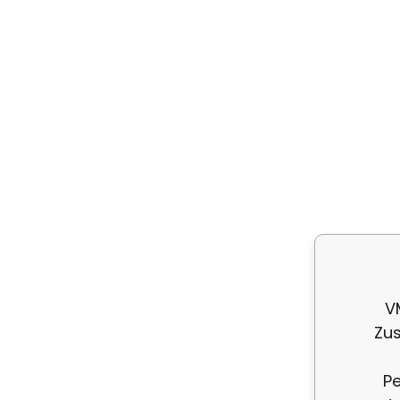
En
ga
ge
V
Zus
Pe