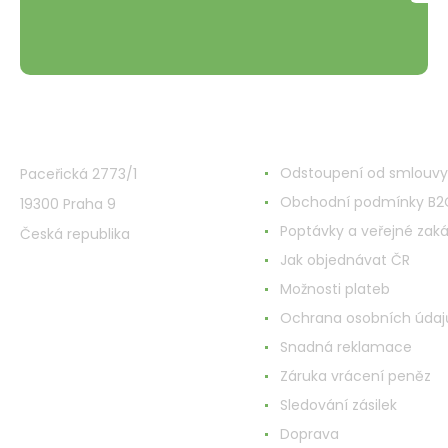
VMD Drogerie s.r.o.
Alles rund ums Einkau
Odstoupení od smlouvy
Paceřická 2773/1
Obchodní podmínky B2
19300 Praha 9
Poptávky a veřejné zak
Česká republika
Jak objednávat ČR
Možnosti plateb
Ochrana osobních údaj
Snadná reklamace
Záruka vrácení peněz
Sledování zásilek
Doprava