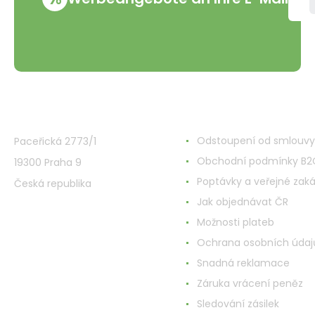
VMD Drogerie s.r.o.
Alles rund ums Einkau
Odstoupení od smlouvy
Paceřická 2773/1
Obchodní podmínky B2
19300 Praha 9
Poptávky a veřejné zak
Česká republika
Jak objednávat ČR
Možnosti plateb
Ochrana osobních údaj
Snadná reklamace
Záruka vrácení peněz
Sledování zásilek