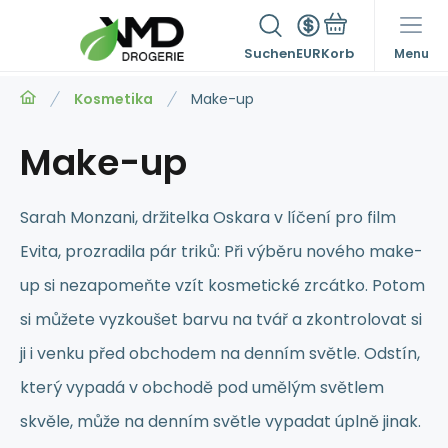
Suchen
EUR
Menu
Kosmetika
Make-up
Make-up
Sarah Monzani, držitelka Oskara v líčení pro film
Evita, prozradila pár triků: Při výběru nového make-
up si nezapomeňte vzít kosmetické zrcátko. Potom
si můžete vyzkoušet barvu na tvář a zkontrolovat si
ji i venku před obchodem na denním světle. Odstín,
který vypadá v obchodě pod umělým světlem
skvěle, může na denním světle vypadat úplně jinak.