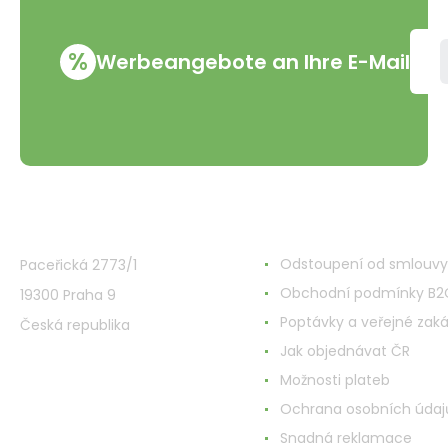
%
Werbeangebote an Ihre E-Mail
VMD Drogerie s.r.o.
Alles rund ums Einkau
Odstoupení od smlouvy
Paceřická 2773/1
Obchodní podmínky B2
19300 Praha 9
Poptávky a veřejné zak
Česká republika
Jak objednávat ČR
Možnosti plateb
Ochrana osobních údaj
Snadná reklamace