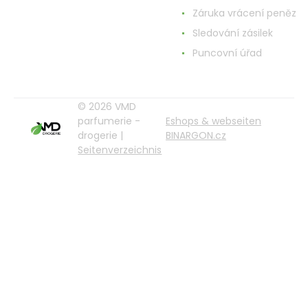
Záruka vrácení peněz
Sledování zásilek
Puncovní úřad
© 2026 VMD
parfumerie -
Eshops & webseiten
drogerie |
BINARGON.cz
Seitenverzeichnis