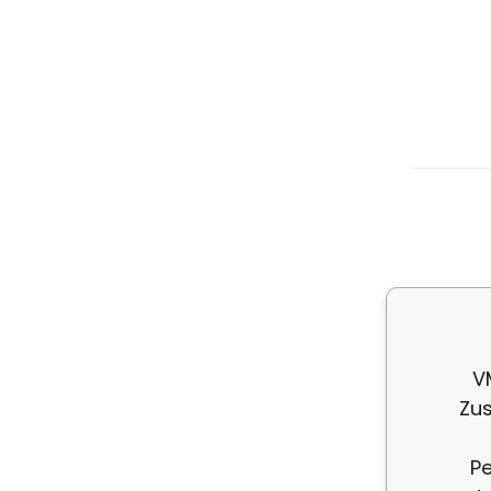
Es
di
V
Zus
Pe