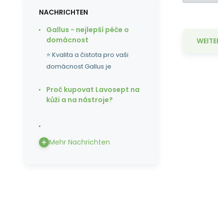
NACHRICHTEN
Gallus - nejlepší péče o
domácnost
WEITE
⭐ Kvalita a čistota pro vaši
domácnost Gallus je
Proč kupovat Lavosept na
kůži a na nástroje?
Sc
da
Mehr Nachrichten