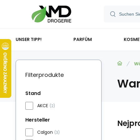
UNSER TIPP!
PARFÜM
KOSME
Wä
Filterprodukte
War
Stand
AKCE
(2)
Hersteller
Nejpr
Calgon
(3)