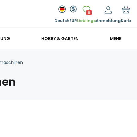
0
Deutsh
EUR
Lieblings
Anmeldung
Korb
GUNG
HOBBY & GARTEN
MEHR
maschinen
nen