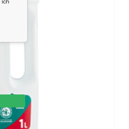
 ich
e