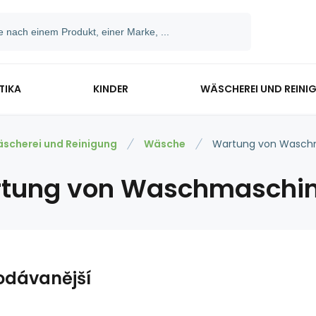
TIKA
KINDER
WÄSCHEREI UND REINI
scherei und Reinigung
Wäsche
Wartung von Wasch
tung von Waschmaschi
odávanější