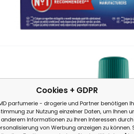
6.56
EUR
/
1
l
Anbietercode:
EAN:
Code:
304520636060
1703524
76500
auf Lager
6.56
EUR
95%
Sanytol Desinfektion für
 ist ideal für Sportkleidung, Unterwäsche, Heimtextilien (Bodentü
e in Kontakt mit Tieren kommen, Bettwäsche von Patienten usw.
Cookies + GDPR
MD parfumerie - drogerie und Partner benötigen Ih
timmung zur Nutzung einzelner Daten, um Ihnen u
anderem Informationen zu Ihren Interessen durch
rsonalisierung von Werbung anzeigen zu können. 