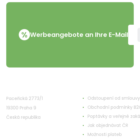
%
Werbeangebote an Ihre E-Mail
VMD Drogerie s.r.o.
Alles rund ums Einkau
Odstoupení od smlouvy
Paceřická 2773/1
Obchodní podmínky B2
19300 Praha 9
Poptávky a veřejné zak
Česká republika
Jak objednávat ČR
Možnosti plateb