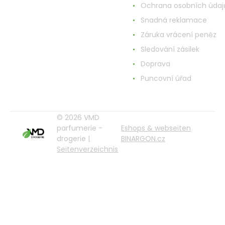
Ochrana osobních údaj
Snadná reklamace
Záruka vrácení peněz
Sledování zásilek
Doprava
Puncovní úřad
© 2026 VMD
parfumerie -
Eshops & webseiten
drogerie |
BINARGON.cz
Seitenverzeichnis