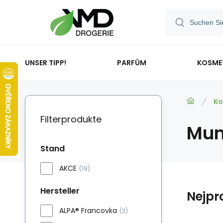
UNSER TIPP!
PARFÜM
KOSME
Ko
Filterprodukte
Mun
Stand
AKCE
(19)
Hersteller
Nejpr
ALPA® Francovka
(3)