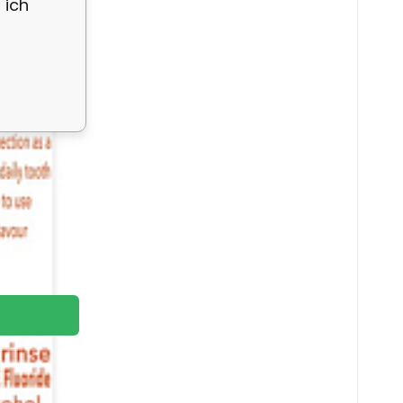
 ich
e