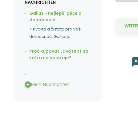
NACHRICHTEN
Gallus - nejlepší péče o
domácnost
WEITE
⭐ Kvalita a čistota pro vaši
domácnost Gallus je
Proč kupovat Lavosept na
kůži a na nástroje?
A
Co
Ve
Mehr Nachrichten
er