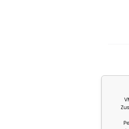
El
Mu
V
Zus
Pe