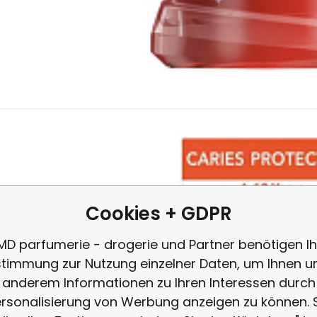
14.83
EUR
/
1
l
Anbietercode:
EAN:
Code:
8714789911755
2600075
88909
auf Lager
5.93
EUR
Elmex Junior Mundwass
mex Mundwasser Junior ist für die tägliche Pflege der Zähne von 
ndhygiene zu ergänzen und hinterlässt ein angenehmes Frisch
Cookies + GDPR
MD parfumerie - drogerie und Partner benötigen Ih
timmung zur Nutzung einzelner Daten, um Ihnen u
anderem Informationen zu Ihren Interessen durch
rsonalisierung von Werbung anzeigen zu können. 