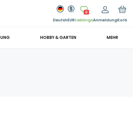
0
Deutsh
EUR
Lieblings
Anmeldung
Korb
GUNG
HOBBY & GARTEN
MEHR