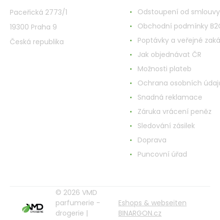
Odstoupení od smlouvy
Paceřická 2773/1
Obchodní podmínky B2
19300 Praha 9
Poptávky a veřejné zak
Česká republika
Jak objednávat ČR
Možnosti plateb
Ochrana osobních údaj
Snadná reklamace
Záruka vrácení peněz
Sledování zásilek
Doprava
Puncovní úřad
© 2026 VMD
parfumerie -
Eshops & webseiten
drogerie |
BINARGON.cz