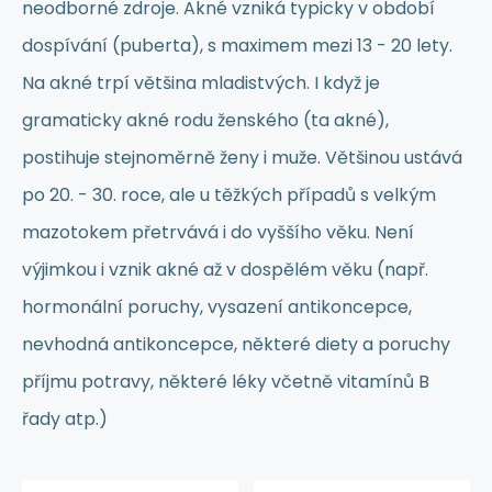
neodborné zdroje. Akné vzniká typicky v období
dospívání (puberta), s maximem mezi 13 - 20 lety.
Na akné trpí většina mladistvých. I když je
gramaticky akné rodu ženského (ta akné),
postihuje stejnoměrně ženy i muže. Většinou ustává
po 20. - 30. roce, ale u těžkých případů s velkým
mazotokem přetrvává i do vyššího věku. Není
výjimkou i vznik akné až v dospělém věku (např.
hormonální poruchy, vysazení antikoncepce,
nevhodná antikoncepce, některé diety a poruchy
příjmu potravy, některé léky včetně vitamínů B
řady atp.)