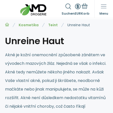
Suchen
EUR
Menu
Kosmetika
Teint
Unreine Haut
Unreine Haut
Akné je kožní onemocnění způsobené zánětem ve
vývodech mazových žláz. Nejedná se však o infekci.
Akné tedy nemůžete někoho jiného nakazit. Avšak
Vaše vlastní akné, pokud ji škrábete, neodborně
mačkáte nebo jinak manipulujete, se může na kůži
rozšířit. Akné není důsledkem nedostatku vitamínů
či nějaké vnitřní choroby, což často říkají