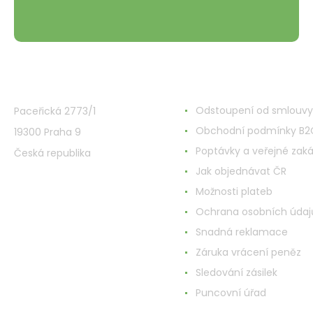
VMD Drogerie s.r.o.
Alles rund ums Einkau
Odstoupení od smlouvy
Paceřická 2773/1
Obchodní podmínky B2
19300 Praha 9
Poptávky a veřejné zak
Česká republika
Jak objednávat ČR
Možnosti plateb
Ochrana osobních údaj
Snadná reklamace
Záruka vrácení peněz
Sledování zásilek
Puncovní úřad