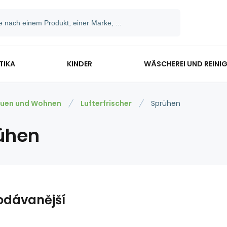
TIKA
KINDER
WÄSCHEREI UND REINI
uen und Wohnen
Lufterfrischer
Sprühen
ühen
odávanější