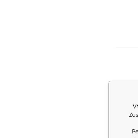
De
St
V
Zus
Pe