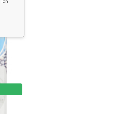
 ich
e