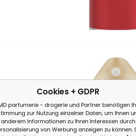
12.7
EUR
/
1
l
Anbietercode:
EAN:
Code:
5907635900611
44258
72500
auf Lager
3.81
EUR
93%
Glade Lufterfrischer Pure Cle
r Duft der Reinheit beseitigt Gerüche, ohne sie zu überdecken, u
unden. Einfache Anwendung des Sprays, das Gerüche neutralisier
Cookies + GDPR
MD parfumerie - drogerie und Partner benötigen Ih
timmung zur Nutzung einzelner Daten, um Ihnen u
anderem Informationen zu Ihren Interessen durch
rsonalisierung von Werbung anzeigen zu können. 