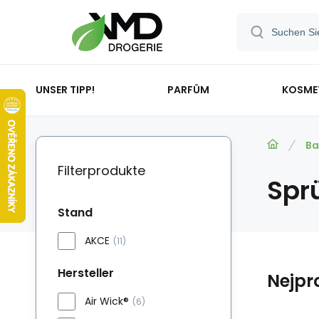
UNSER TIPP!
PARFÜM
KOSME
Ba
Filterprodukte
Spr
Stand
AKCE
(11)
Hersteller
Nejpr
Air Wick®
(6)