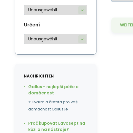
Určení
WEITE
Su
NACHRICHTEN
hi
Gallus - nejlepší péče o
domácnost
⭐ Kvalita a čistota pro vaši
domácnost Gallus je
Proč kupovat Lavosept na
kůži a na nástroje?