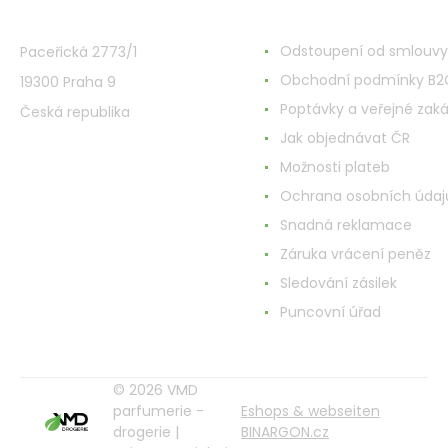
VMD Drogerie s.r.o.
Alles rund ums Einkau
Odstoupení od smlouvy
Paceřická 2773/1
Obchodní podmínky B2
19300 Praha 9
Poptávky a veřejné zak
Česká republika
Jak objednávat ČR
Možnosti plateb
Ochrana osobních údaj
Snadná reklamace
Záruka vrácení peněz
Sledování zásilek
Puncovní úřad
© 2026 VMD
parfumerie -
Eshops & webseiten
drogerie |
BINARGON.cz