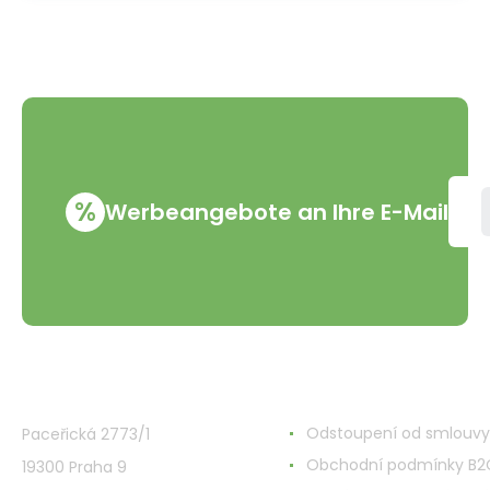
%
Werbeangebote an Ihre E-Mail
VMD Drogerie s.r.o.
Alles rund ums Einkau
Odstoupení od smlouvy
Paceřická 2773/1
Obchodní podmínky B2
19300 Praha 9