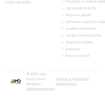
Poptávky a veřejné zak
Česká republika
Jak objednávat ČR
Možnosti plateb
Ochrana osobních údaj
Snadná reklamace
Záruka vrácení peněz
Sledování zásilek
Doprava
Puncovní úřad
© 2026 VMD
parfumerie -
Eshops & webseiten
drogerie |
BINARGON.cz
Seitenverzeichnis