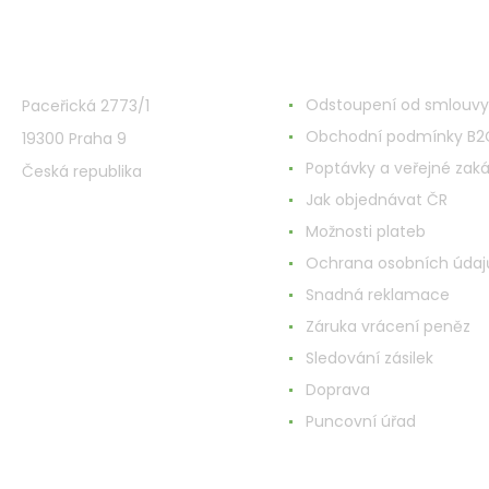
VMD Drogerie s.r.o.
Alles rund ums Einkau
Odstoupení od smlouvy
Paceřická 2773/1
Obchodní podmínky B2
19300 Praha 9
Poptávky a veřejné zak
Česká republika
Jak objednávat ČR
Možnosti plateb
Ochrana osobních údaj
Snadná reklamace
Záruka vrácení peněz
Sledování zásilek
Doprava
Puncovní úřad