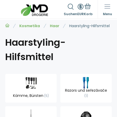
Suchen
EUR
Menu
Kosmetika
Haar
Haarstyling-Hilfsmittel
Haarstyling-
Hilfsmittel
Razors und seřezávače
Kämme, Bürsten
5
1