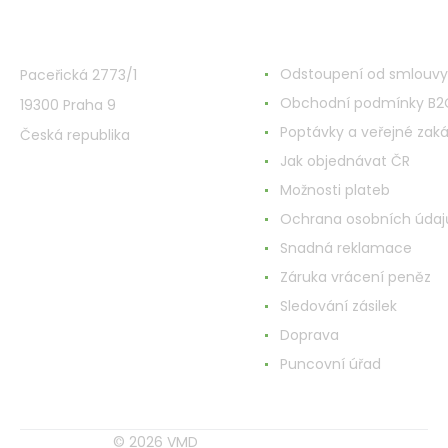
VMD Drogerie s.r.o.
Alles rund ums Einkau
Odstoupení od smlouvy
Paceřická 2773/1
Obchodní podmínky B2
19300 Praha 9
Poptávky a veřejné zak
Česká republika
Jak objednávat ČR
Možnosti plateb
Ochrana osobních údaj
Snadná reklamace
Záruka vrácení peněz
Sledování zásilek
Doprava
Puncovní úřad
© 2026 VMD