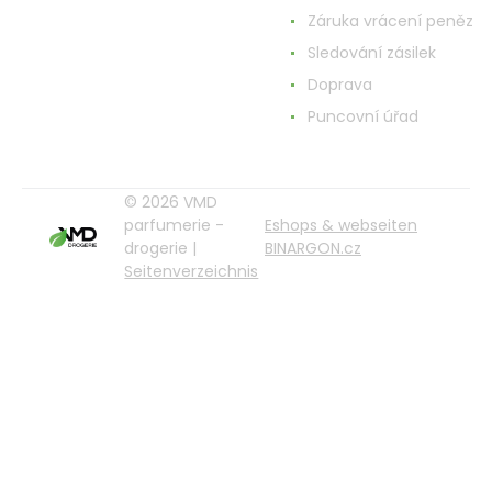
Záruka vrácení peněz
Sledování zásilek
Doprava
Puncovní úřad
© 2026 VMD
parfumerie -
Eshops & webseiten
drogerie |
BINARGON.cz
Seitenverzeichnis