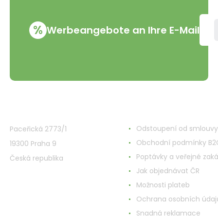
%
Werbeangebote an Ihre E-Mail
VMD Drogerie s.r.o.
Alles rund ums Einkau
Odstoupení od smlouvy
Paceřická 2773/1
Obchodní podmínky B2
19300 Praha 9
Poptávky a veřejné zak
Česká republika
Jak objednávat ČR
Možnosti plateb
Ochrana osobních údaj
Snadná reklamace