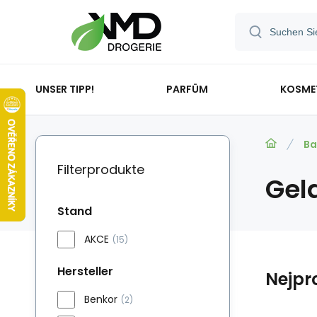
UNSER TIPP!
PARFÜM
KOSME
Ba
Filterprodukte
Gel
Stand
AKCE
(15)
Hersteller
Nejpr
Benkor
(2)