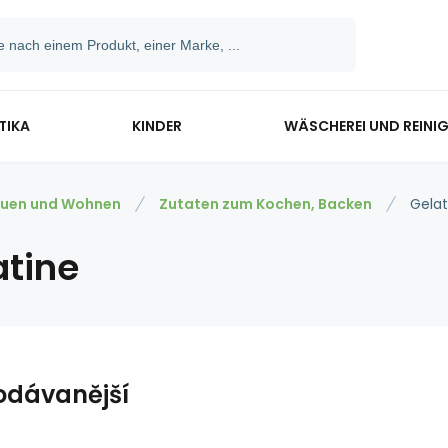
TIKA
KINDER
WÄSCHEREI UND REINI
uen und Wohnen
Zutaten zum Kochen, Backen
Gelat
atine
odávanější