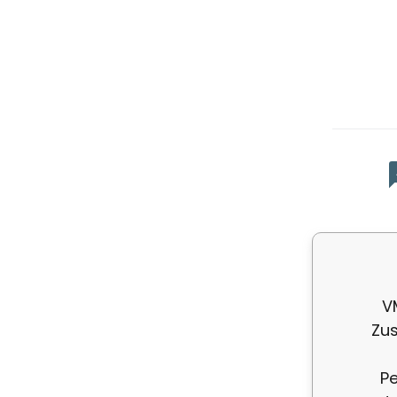
L
V
Zus
Pe