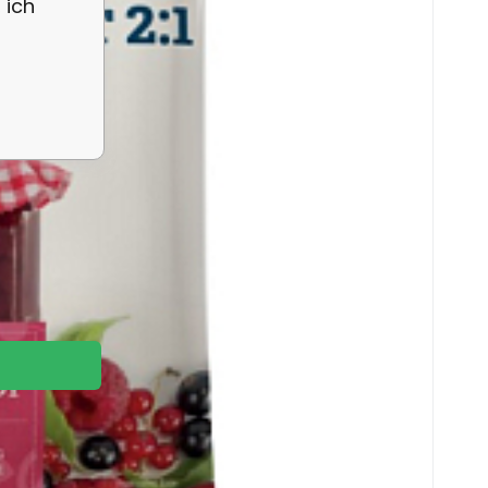
 ich
ie