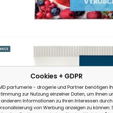
3.3
EUR
/
1
kg
AKCE
Anbietercode:
EAN:
Code:
859400916244
2602299
9350
auf Lager
1.65
EUR
Labeta Gelierzucker 2
abeta Gelierzucker 2:1 ist geeignet für die Zubereitung von h
Cookies + GDPR
MD parfumerie - drogerie und Partner benötigen Ih
timmung zur Nutzung einzelner Daten, um Ihnen u
anderem Informationen zu Ihren Interessen durch
rsonalisierung von Werbung anzeigen zu können. 