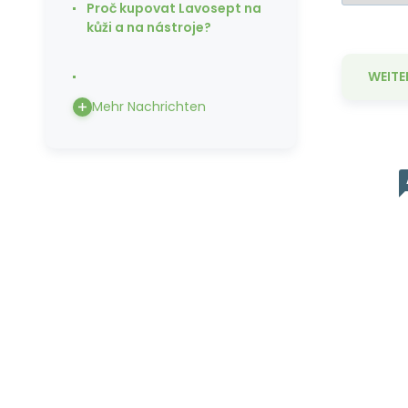
Proč kupovat Lavosept na
kůži a na nástroje?
WEITE
Mehr Nachrichten
L