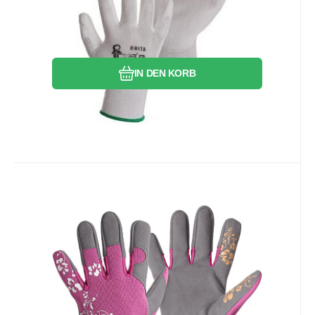
und Kontrollarbeiten.
Vergleichen Sie
Favorit
IN DEN KORB
Anbietercode:
EAN:
Code:
8591940075194
2508747
598873
auf Lager
7.56
EUR
Picea Arbeits手schuhe
kombiniert mit Leder in der
Die Arbeits手schuhe Picea überzeugen
Handfläche, rosa, Größe 7, 1
nicht nur durch ihre Funktionalität,
Paar
sondern auch durch ihr attraktives rosa
Design. Der Handflächenbereich ist mit
Vergleichen Sie
Favorit
widerstandsfähigem Naturleder verstärkt,