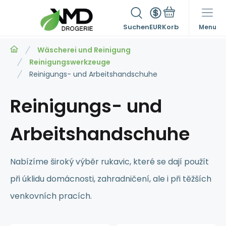
Suchen
EUR
Menu
Wäscherei und Reinigung
Reinigungswerkzeuge
Reinigungs- und Arbeitshandschuhe
Reinigungs- und
Arbeitshandschuhe
Nabízíme široký výběr rukavic, které se dají použít
při úklidu domácnosti, zahradničení, ale i při těžších
venkovních pracích.