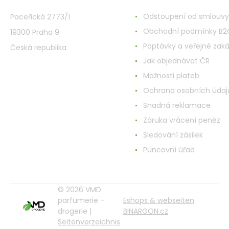
Odstoupení od smlouvy
Paceřická 2773/1
Obchodní podmínky B2
19300 Praha 9
Poptávky a veřejné zak
Česká republika
Jak objednávat ČR
Možnosti plateb
Ochrana osobních údaj
Snadná reklamace
Záruka vrácení peněz
Sledování zásilek
Puncovní úřad
© 2026 VMD
parfumerie -
Eshops & webseiten
drogerie |
BINARGON.cz
Seitenverzeichnis