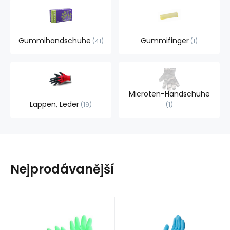
Gummihandschuhe
Gummifinger
41
1
Microten-Handschuhe
Lappen, Leder
19
1
Nejprodávanější
Anbietercode:
Code:
EAN:
21090
EAN:
Code:
Anbietercode:
4023103083714
2504580
auf Lager
auf Lager
0.67
EUR
100%
2.74
EUR