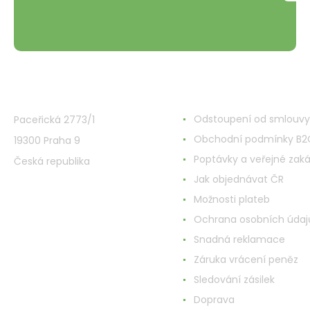
VMD Drogerie s.r.o.
Alles rund ums Einkau
Odstoupení od smlouvy
Paceřická 2773/1
Obchodní podmínky B2
19300 Praha 9
Poptávky a veřejné zak
Česká republika
Jak objednávat ČR
Možnosti plateb
Ochrana osobních údaj
Snadná reklamace
Záruka vrácení peněz
Sledování zásilek
Doprava