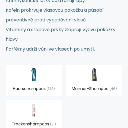
Antimykotické látky odstraňují lupy.
Kofein prokrvuje vlasovou pokožku a působí
preventivně proti vypadávání vlasů.
Vitamíny a stopové prvky zlepšují výživu pokožky
hlavy.
Parfémy udrží vůni ve vlasech po umytí.
Haarschampoos
Männer-Shampoo
143
46
Trockenshampoos
21