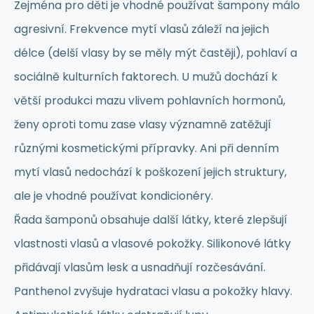
Zejména pro děti je vhodné používat šampony málo
agresivní. Frekvence mytí vlasů záleží na jejich
délce (delší vlasy by se měly mýt častěji), pohlaví a
sociálně kulturních faktorech. U mužů dochází k
větší produkci mazu vlivem pohlavních hormonů,
ženy oproti tomu zase vlasy významně zatěžují
různými kosmetickými přípravky. Ani při denním
mytí vlasů nedochází k poškození jejich struktury,
ale je vhodné používat kondicionéry.
Řada šamponů obsahuje další látky, které zlepšují
vlastnosti vlasů a vlasové pokožky. Silikonové látky
přidávají vlasům lesk a usnadňují rozčesávání.
Panthenol zvyšuje hydrataci vlasu a pokožky hlavy.