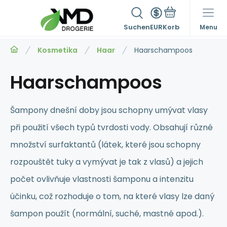
Suchen
EUR
Menu
Kosmetika
Haar
Haarschampoos
Haarschampoos
Šampony dnešní doby jsou schopny umývat vlasy
při použití všech typů tvrdosti vody. Obsahují různé
množství surfaktantů (látek, které jsou schopny
rozpouštět tuky a vymývat je tak z vlasů) a jejich
počet ovlivňuje vlastnosti šamponu a intenzitu
účinku, což rozhoduje o tom, na které vlasy lze daný
šampon použít (normální, suché, mastné apod.).