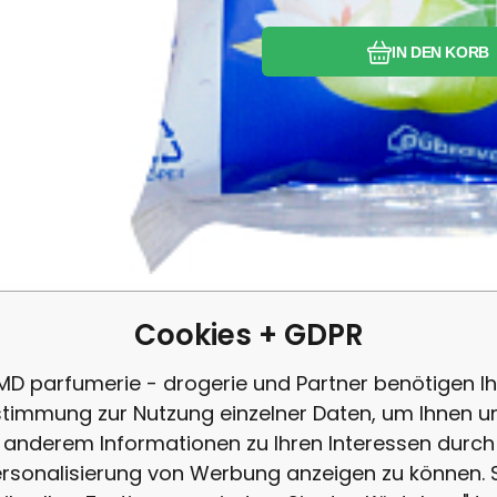
IN DEN KORB
Cookies + GDPR
MD parfumerie - drogerie und Partner benötigen Ih
11.82
EUR
/
1
kg
EAN:
Anbietercode:
Code:
859400268302
06815
716221
auf Lager
5.91
EUR
100%
Calgon 3in1 Wasserenthärter gegen 
5.92
EU
timmung zur Nutzung einzelner Daten, um Ihnen u
hütze deine Wäsche und deine Waschmaschine vor Kalk. Calgon
anderem Informationen zu Ihren Interessen durch
s Wasser weich und verhindert die Ablagerung von Kalk.
rsonalisierung von Werbung anzeigen zu können. 