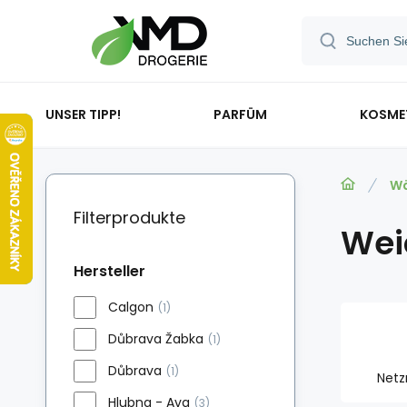
UNSER TIPP!
PARFÜM
KOSME
Wä
Filterprodukte
Wei
Hersteller
Calgon
(1)
Důbrava Žabka
(1)
Důbrava
(1)
Netz
Hlubna - Ava
(3)