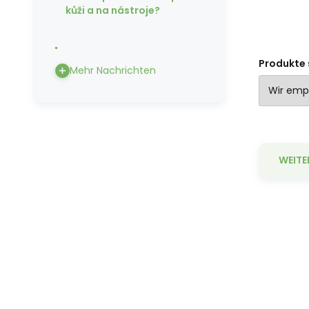
von stark verschmutzter
kůži a na nástroje?
Wäsche.
Produkte 
Mehr Nachrichten
WEITE
So
au