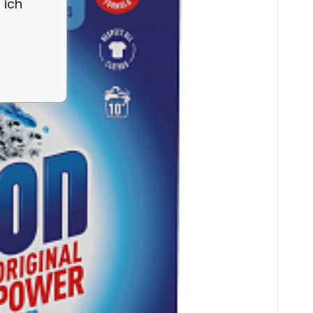
 ich
e