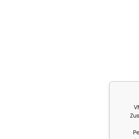
V
Zus
Sc
da
Pe