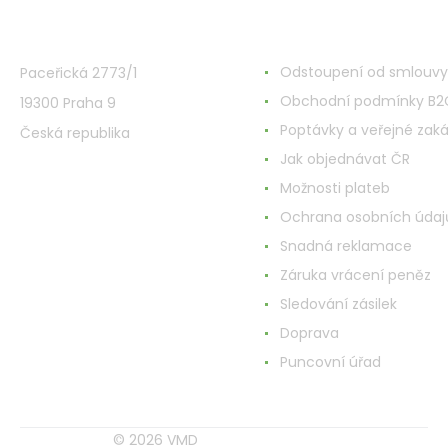
VMD Drogerie s.r.o.
Alles rund ums Einkau
Odstoupení od smlouvy
Paceřická 2773/1
Obchodní podmínky B2
19300 Praha 9
Poptávky a veřejné zak
Česká republika
Jak objednávat ČR
Možnosti plateb
Ochrana osobních údaj
Snadná reklamace
Záruka vrácení peněz
Sledování zásilek
Doprava
Puncovní úřad
© 2026 VMD