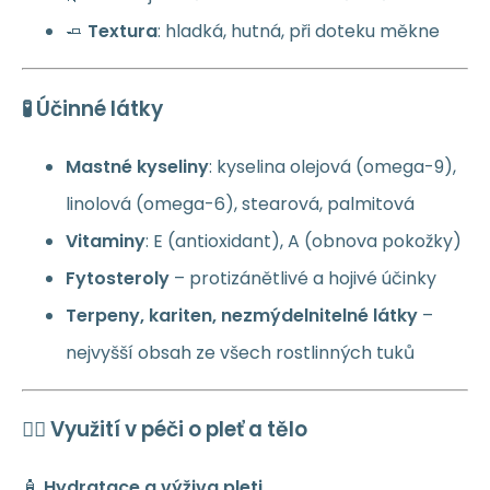
🧈
Textura
: hladká, hutná, při doteku měkne
🧪 Účinné látky
Mastné kyseliny
: kyselina olejová (omega-9),
linolová (omega-6), stearová, palmitová
Vitaminy
: E (antioxidant), A (obnova pokožky)
Fytosteroly
– protizánětlivé a hojivé účinky
Terpeny, kariten, nezmýdelnitelné látky
–
nejvyšší obsah ze všech rostlinných tuků
💆‍♀️ Využití v péči o pleť a tělo
🧴
Hydratace a výživa pleti