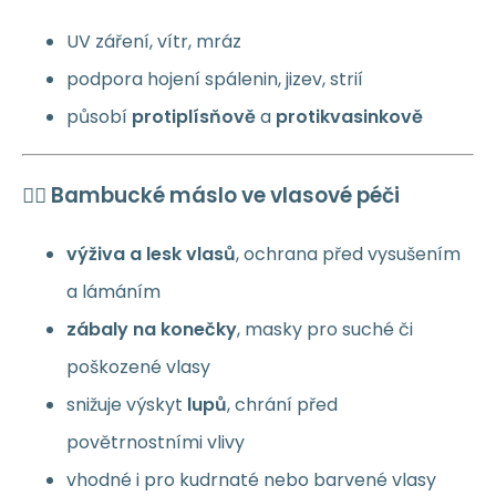
UV záření, vítr, mráz
podpora hojení spálenin, jizev, strií
působí
protiplísňově
a
protikvasinkově
💇‍♀️ Bambucké máslo ve vlasové péči
výživa a lesk vlasů
, ochrana před vysušením
a lámáním
zábaly na konečky
, masky pro suché či
poškozené vlasy
snižuje výskyt
lupů
, chrání před
povětrnostními vlivy
vhodné i pro kudrnaté nebo barvené vlasy