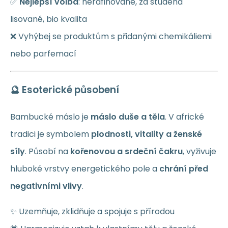
✅
Nejlepší volba
: nerafinované, za studena
lisované, bio kvalita
❌ Vyhýbej se produktům s přidanými chemikáliemi
nebo parfemací
🔮 Esoterické působení
Bambucké máslo je
máslo duše a těla
. V africké
tradici je symbolem
plodnosti, vitality a ženské
síly
. Působí na
kořenovou a srdeční čakru
, vyživuje
hluboké vrstvy energetického pole a
chrání před
negativními vlivy
.
✨ Uzemňuje, zklidňuje a spojuje s přírodou