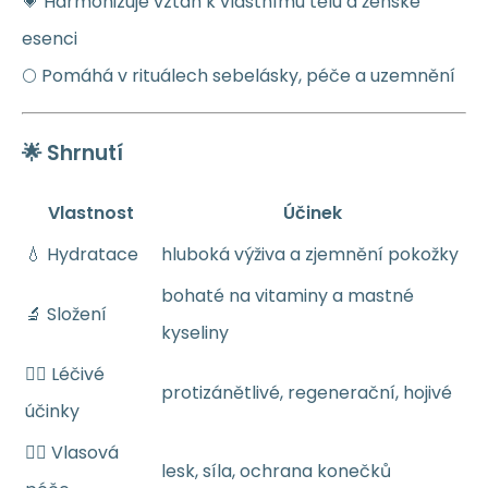
💗 Harmonizuje vztah k vlastnímu tělu a ženské
esenci
🌕 Pomáhá v rituálech sebelásky, péče a uzemnění
🌟 Shrnutí
Vlastnost
Účinek
💧 Hydratace
hluboká výživa a zjemnění pokožky
bohaté na vitaminy a mastné
🔬 Složení
kyseliny
🧘‍♀️ Léčivé
protizánětlivé, regenerační, hojivé
účinky
💇‍♀️ Vlasová
lesk, síla, ochrana konečků