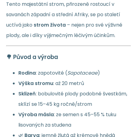
Tento majestátní strom, přirozeně rostoucí v
savanách západní a střední Afriky, se po staletí
uctívá jako
strom života
– nejen pro své výživné
plody, ale i díky výjimečným léčivým účinkům.
🌳 Původ a výroba
Rodina
: zapotovité (
Sapotaceae
)
Výška stromu
: až 20 metrů
Sklizeň
: bobulovité plody podobné švestkám,
sklízí se 15–45 kg ročně/strom
Výroba másla
: ze semen s 45–55 % tuku
lisovaných za studena
🌿
Barva
: jemně žlutá až krémově hnědá