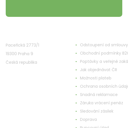
VMD Drogerie s.r.o.
Alles rund ums Einkau
Odstoupení od smlouvy
Paceřická 2773/1
Obchodní podmínky B2
19300 Praha 9
Poptávky a veřejné zak
Česká republika
Jak objednávat ČR
Možnosti plateb
Ochrana osobních údaj
Snadná reklamace
Záruka vrácení peněz
Sledování zásilek
Doprava
Puncovní úřad