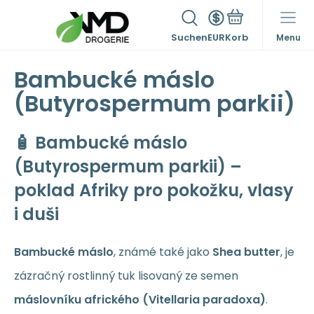
Suchen
EUR
Menu
Bambucké máslo
(Butyrospermum parkii)
🧴 Bambucké máslo
(Butyrospermum parkii) –
poklad Afriky pro pokožku, vlasy
i duši
Bambucké máslo
, známé také jako
Shea butter
, je
zázračný rostlinný tuk lisovaný ze semen
máslovníku afrického (Vitellaria paradoxa)
.