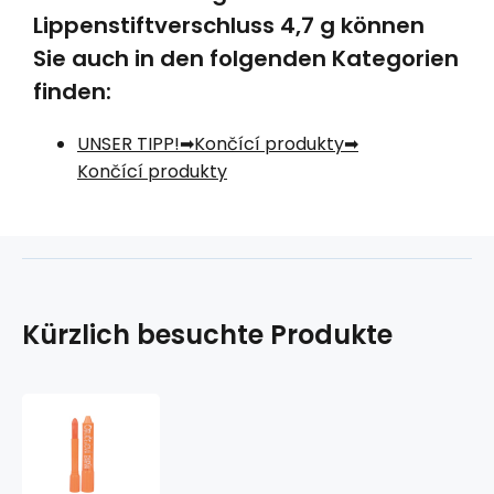
Lippenstiftverschluss 4,7 g können
Sie auch in den folgenden Kategorien
finden:
UNSER TIPP!
Končící produkty
Končící produkty
Kürzlich besuchte Produkte
Amos
Face
Deco