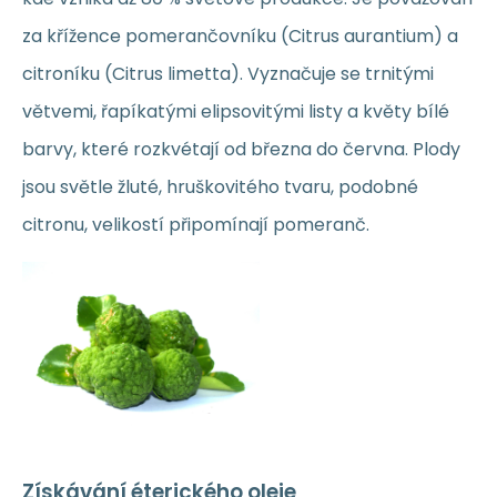
za křížence pomerančovníku (Citrus aurantium) a
citroníku (Citrus limetta). Vyznačuje se trnitými
větvemi, řapíkatými elipsovitými listy a květy bílé
barvy, které rozkvétají od března do června. Plody
jsou světle žluté, hruškovitého tvaru, podobné
citronu, velikostí připomínají pomeranč.
Získávání éterického oleje