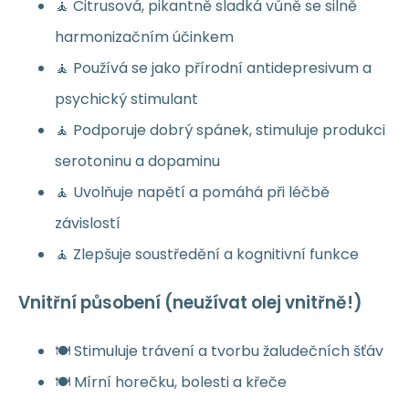
🧘 Citrusová, pikantně sladká vůně se silně
harmonizačním účinkem
🧘 Používá se jako přírodní antidepresivum a
psychický stimulant
🧘 Podporuje dobrý spánek, stimuluje produkci
serotoninu a dopaminu
🧘 Uvolňuje napětí a pomáhá při léčbě
závislostí
🧘 Zlepšuje soustředění a kognitivní funkce
Vnitřní působení (neužívat olej vnitřně!)
🍽️ Stimuluje trávení a tvorbu žaludečních šťáv
🍽️ Mírní horečku, bolesti a křeče