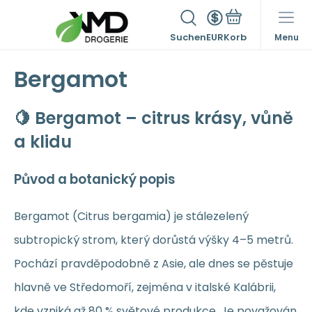
Suchen
EUR
Menu
Bergamot
🍋 Bergamot – citrus krásy, vůně
a klidu
Původ a botanický popis
Bergamot (Citrus bergamia) je stálezelený
subtropický strom, který dorůstá výšky 4–5 metrů.
Pochází pravděpodobně z Asie, ale dnes se pěstuje
hlavně ve Středomoří, zejména v italské Kalábrii,
kde vzniká až 80 % světové produkce. Je považován