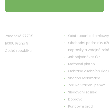
VMD Drogerie s.r.o.
Alles rund ums Einkau
Odstoupení od smlouvy
Paceřická 2773/1
Obchodní podmínky B2
19300 Praha 9
Poptávky a veřejné zak
Česká republika
Jak objednávat ČR
Možnosti plateb
Ochrana osobních údaj
Snadná reklamace
Záruka vrácení peněz
Sledování zásilek
Doprava
Puncovní úřad