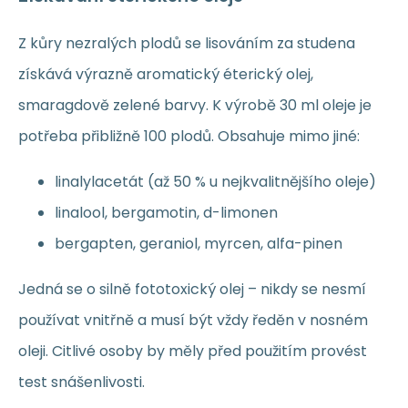
Z kůry nezralých plodů se lisováním za studena
získává výrazně aromatický éterický olej,
smaragdově zelené barvy. K výrobě 30 ml oleje je
potřeba přibližně 100 plodů. Obsahuje mimo jiné:
linalylacetát (až 50 % u nejkvalitnějšího oleje)
linalool, bergamotin, d-limonen
bergapten, geraniol, myrcen, alfa-pinen
Jedná se o silně fototoxický olej – nikdy se nesmí
používat vnitřně a musí být vždy ředěn v nosném
oleji. Citlivé osoby by měly před použitím provést
test snášenlivosti.