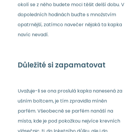
okolí se z něho budete moci těšit delší dobu. V
dopoledních hodinách buďte s množstvím
opatrnější, zatímco navečer nějaká ta kapka
navíc nevadí.
Důležité si zapamatovat
Uvažuje-li se ona proslulá kapka nanesená za
ušním boltcem, je tím zpravidla míněn
parfém. Všeobecně se parfém nanáší na
místa, kde je pod pokožkou nejvíce krevních
vlásečnic, tj. do loketního důlku, ale i do