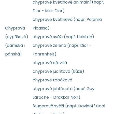
chyprově květinově animální (např.
Dior - Miss Dior)
chyprově květinová (např. Paloma
Chyprová
Picasso)
(cypřišová)
chyprově svěží (např. Halston)
(dámská i
chyprově zelená (např. Dior -
pánská)
Fahrenheit)
chyprově dřevitá
chyprově juchtová (kůže)
chyprově tabáková
chyprově jehličnatá (např. Guy
Laroche - Drakkar Noir)
fougerově svěží (např. Davidoff Cool