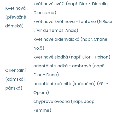
květinově svěží (např. Dior - Diorella,
Květinová
Diorissimo)
(převážně
květinově květinová - fantazie (N.Ricci
dámská)
L´Air du Temps, Anais)
květinově aldehydická (např. Chanel
No.5)
květinově sladká (např. Dior - Poison)
orientální sladká - ambrová (např.
Orientální
Dior - Dune)
(dámská i
orientální kořenitá (kořeněná) (YSL -
pánská)
Opium)
chyprově ovocná (např. Joop
Femme)