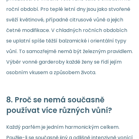
roční období. Pro teplé letní dny jsou jako stvořené
svěží květinové, případně citrusové vůně a jejich
četné modifikace. V chladných ročních obdobích
se uplatní spíše těžší balzamické i orientální typy
vůní. To samozřejmě nemá být železným pravidlem.
Výběr vonné garderoby každé ženy se řídí jejím
osobním vkusem a způsobem života.
8. Proč se nemá současně
používat více různých vůní?
Každý parfém je jedním harmonickým celkem.
Použije-li se současně jiný a odlišně intenzivně vonící