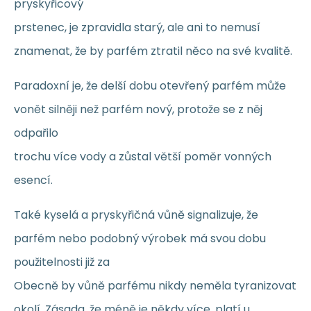
pryskyřicový
prstenec, je zpravidla starý, ale ani to nemusí
znamenat, že by parfém ztratil něco na své kvalitě.
Paradoxní je, že delší dobu otevřený parfém může
vonět silněji než parfém nový, protože se z něj
odpařilo
trochu více vody a zůstal větší poměr vonných
esencí.
Také kyselá a pryskyřičná vůně signalizuje, že
parfém nebo podobný výrobek má svou dobu
použitelnosti již za
Obecně by vůně parfému nikdy neměla tyranizovat
okolí. Zásada, že méně je někdy více, platí u