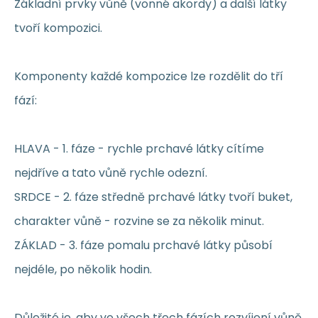
Základní prvky vůně (vonné akordy) a další látky
tvoří kompozici.
Komponenty každé kompozice lze rozdělit do tří
fází:
HLAVA - 1. fáze - rychle prchavé látky cítíme
nejdříve a tato vůně rychle odezní.
SRDCE - 2. fáze středně prchavé látky tvoří buket,
charakter vůně - rozvine se za několik minut.
ZÁKLAD - 3. fáze pomalu prchavé látky působí
nejdéle, po několik hodin.
Důležité je, aby ve všech třech fázích rozvíjení vůně