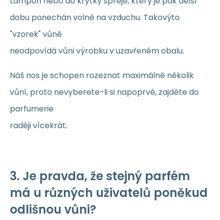
tampón nebo do krytky spreje, který je pak delší
dobu ponechán volně na vzduchu. Takovýto
"vzorek" vůně
neodpovídá vůni výrobku v uzavřeném obalu.
Náš nos je schopen rozeznat maximálně několik
vůní, proto nevyberete-li si napoprvé, zajděte do
parfumerie
raději vícekrát.
3. Je pravda, že stejný parfém
má u různých uživatelů poněkud
odlišnou vůni?