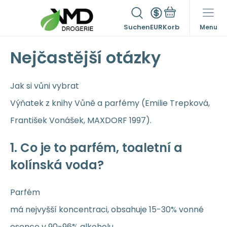
Suchen
EUR
Menu
Nejčastější otázky
Jak si vůni vybrat
Výňatek z knihy Vůně a parfémy (Emilie Trepková,
František Vonášek, MAXDORF 1997).
1. Co je to parfém, toaletní a
kolínská voda?
Parfém
má nejvyšší koncentraci, obsahuje 15-30% vonné
esence v 90-96% alkoholu