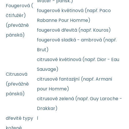
Water - pánsk.)
Fougerová (
fougerově květinová (např. Paco
čti:fužér)
Rabanne Pour Homme)
(převážně
fougerově dřevitá (např. Kouros)
pánská)
fougerově sladká - ambrová (např.
Brut)
citrusově květinová (např. Dior - Eau
Sauvage)
Citrusová
citrusově fantazijní (např. Armani
(převážně
pour Homme)
pánská)
citrusově zelená (např. Guy Laroche -
Drakkar)
dřevité typy
l
kožené