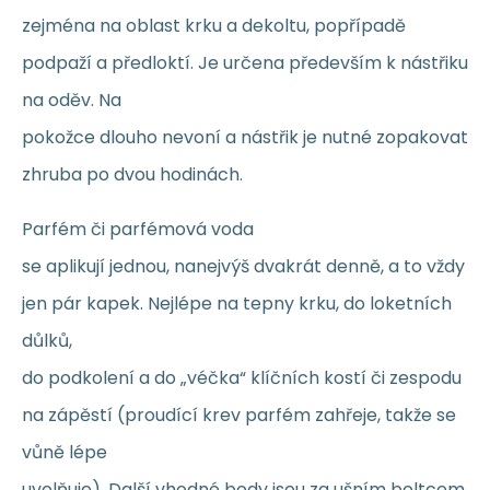
zejména na oblast krku a dekoltu, popřípadě
podpaží a předloktí. Je určena především k nástřiku
na oděv. Na
pokožce dlouho nevoní a nástřik je nutné zopakovat
zhruba po dvou hodinách.
Parfém či parfémová voda
se aplikují jednou, nanejvýš dvakrát denně, a to vždy
jen pár kapek. Nejlépe na tepny krku, do loketních
důlků,
do podkolení a do „véčka“ klíčních kostí či zespodu
na zápěstí (proudící krev parfém zahřeje, takže se
vůně lépe
uvolňuje). Další vhodné body jsou za ušním boltcem