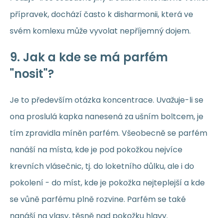
přípravek, dochází často k disharmonii, která ve
svém komlexu může vyvolat nepříjemný dojem.
9. Jak a kde se má parfém
"nosit"?
Je to především otázka koncentrace. Uvažuje-li se
ona proslulá kapka nanesená za ušním boltcem, je
tím zpravidla míněn parfém. Všeobecně se parfém
nanáší na místa, kde je pod pokožkou nejvíce
krevních vlásečnic, tj. do loketního důlku, ale i do
pokolení - do míst, kde je pokožka nejteplejší a kde
se vůně parfému plně rozvine. Parfém se také
nanáší na vlasy, těsně nad pokožku hlavy.