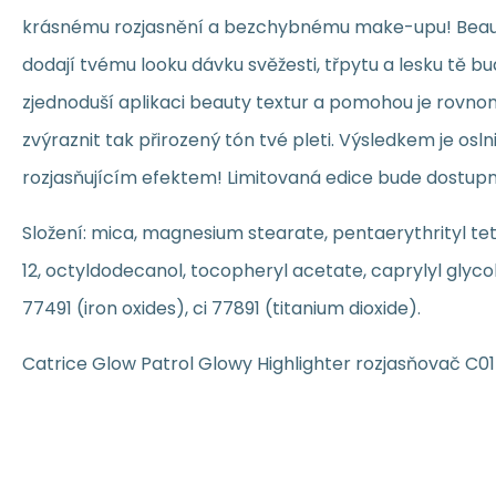
krásnému rozjasnění a bezchybnému make-upu! Beaut
dodají tvému looku dávku svěžesti, třpytu a lesku tě bud
zjednoduší aplikaci beauty textur a pomohou je rovno
zvýraznit tak přirozený tón tvé pleti. Výsledkem je os
rozjasňujícím efektem! Limitovaná edice bude dostupná
Složení: mica, magnesium stearate, pentaerythrityl te
12, octyldodecanol, tocopheryl acetate, caprylyl glyco
77491 (iron oxides), ci 77891 (titanium dioxide).
Catrice Glow Patrol Glowy Highlighter rozjasňovač C01