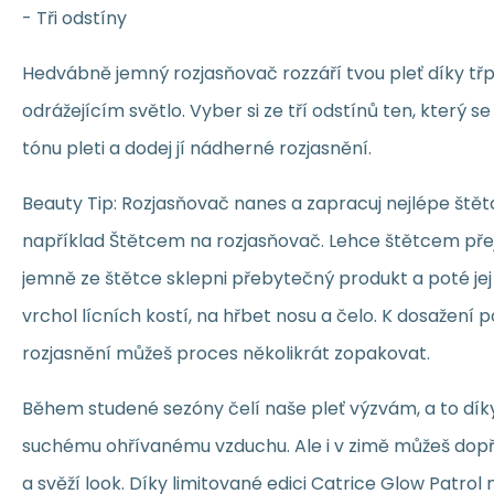
- Tři odstíny
Hedvábně jemný rozjasňovač rozzáří tvou pleť díky t
odrážejícím světlo. Vyber si ze tří odstínů ten, který s
tónu pleti a dodej jí nádherné rozjasnění.
Beauty Tip: Rozjasňovač nanes a zapracuj nejlépe štět
například Štětcem na rozjasňovač. Lehce štětcem pře
jemně ze štětce sklepni přebytečný produkt a poté jej
vrchol lícních kostí, na hřbet nosu a čelo. K dosažení
rozjasnění můžeš proces několikrát zopakovat.
Během studené sezóny čelí naše pleť výzvám, a to dí
suchému ohřívanému vzduchu. Ale i v zimě můžeš dopřá
a svěží look. Díky limitované edici Catrice Glow Patrol