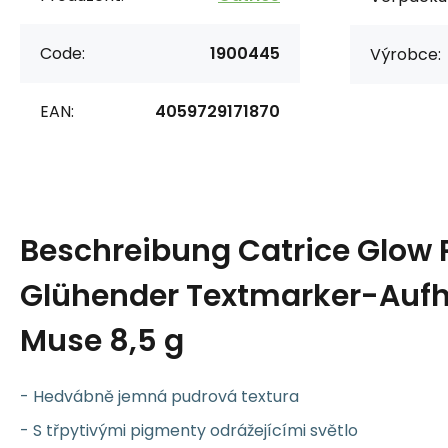
Code:
1900445
Výrobce:
EAN:
4059729171870
Beschreibung
Catrice Glow 
Glühender Textmarker-Aufhe
Muse 8,5 g
- Hedvábně jemná pudrová textura
- S třpytivými pigmenty odrážejícími světlo