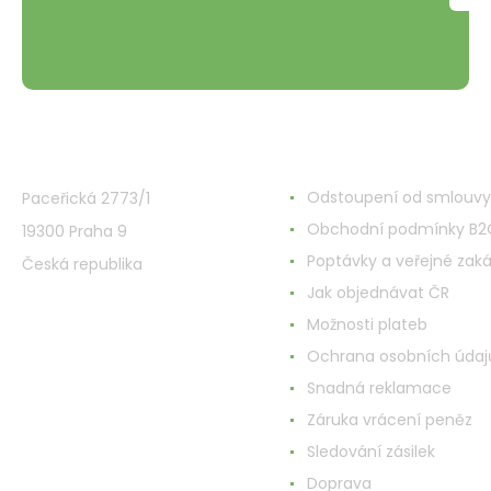
VMD Drogerie s.r.o.
Alles rund ums Einkau
Odstoupení od smlouvy
Paceřická 2773/1
Obchodní podmínky B2
19300 Praha 9
Poptávky a veřejné zak
Česká republika
Jak objednávat ČR
Možnosti plateb
Ochrana osobních údaj
Snadná reklamace
Záruka vrácení peněz
Sledování zásilek
Doprava