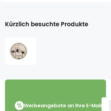
Kürzlich besuchte Produkte
Catrice
Glow
Patrol
Glühender
Textmarker-
Aufheller
C01
Muse
8,5
g
%
Werbeangebote an Ihre E-Mail