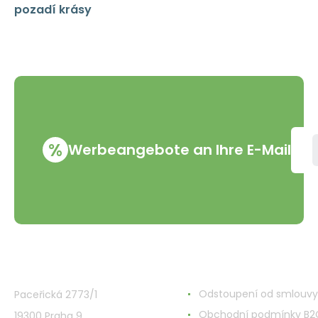
pozadí krásy
%
Werbeangebote an Ihre E-Mail
VMD Drogerie s.r.o.
Alles rund ums Einkau
Odstoupení od smlouvy
Paceřická 2773/1
Obchodní podmínky B2
19300 Praha 9