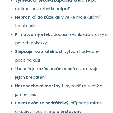
Syntetická těkavá kapalina
, která se po
aplikaci beze zbytku
odpaří
Neproniká do kůže
, díky velké molekulární
hmotnosti
Filmotvorný efekt
: dočasně vyhlazuje vrásky a
povrch pokožky
Zlepšuje roztíratelnost
, vytváří hedvábný
pocit na kůži
Usnadňuje
rozčesávání vlasů
a zamezuje
jejich krepatění
Nezanechává mastný film
, zajišťuje suchý a
jemný finiš
Považován za nedráždivý
, případně mírně
dráždivý – zatím
málo testovaný