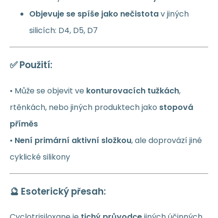
Objevuje se spíše jako nečistota
v jiných
silicích: D4, D5, D7
✅ Použití:
• Může se objevit ve
konturovacích tužkách
,
rtěnkách, nebo jiných produktech jako
stopová
příměs
•
Není primární aktivní složkou
, ale doprovází jiné
cyklické silikony
🔮 Esoterický přesah:
Cyclotrisiloxane je
tichý průvodce
jiných účinných