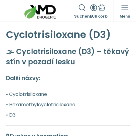
Suchen
EUR
Menu
Cyclotrisiloxane (D3)
🌫️
Cyclotrisiloxane (D3) – těkavý
stín v pozadí lesku
Další názvy:
• Cyclotrisiloxane
• Hexamethylcyclotrisiloxane
• D3