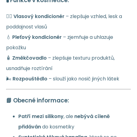
🧪 Funkce v kosmetice:
💇‍♀️
Vlasový kondicionér
– zlepšuje vzhled, lesk a
poddajnost vlasů
💧
Pleťový kondicionér
– zjemňuje a uhlazuje
pokožku
🧴
Změkčovadlo
– zlepšuje texturu produktů,
usnadňuje roztírání
🌬️
Rozpouštědlo
– slouží jako nosič jiných látek
📘 Obecné informace:
Patří mezi silikony
, ale
nebývá cíleně
přidáván
do kosmetiky