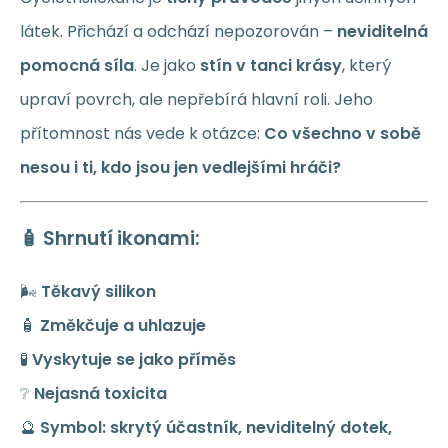
látek. Přichází a odchází nepozorován –
neviditelná
pomocná síla
. Je jako
stín v tanci krásy
, který
upraví povrch, ale nepřebírá hlavní roli. Jeho
přítomnost nás vede k otázce:
Co všechno v sobě
nesou i ti, kdo jsou jen vedlejšími hráči?
🧴 Shrnutí ikonami:
🌬️
Těkavý silikon
🧴
Změkčuje a uhlazuje
🧪
Vyskytuje se jako příměs
❔
Nejasná toxicita
🔮
Symbol: skrytý účastník, neviditelný dotek,