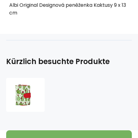
Albi Original Designová peněženka Kaktusy 9 x 13
cm
Kürzlich besuchte Produkte
Albi
Original
Design
Geldbörse
Cacti
9
x
13
cm