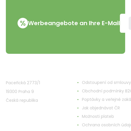
%
Werbeangebote an Ihre E-Mail
VMD Drogerie s.r.o.
Alles rund ums Einkau
Odstoupení od smlouvy
Paceřická 2773/1
Obchodní podmínky B2
19300 Praha 9
Poptávky a veřejné zak
Česká republika
Jak objednávat ČR
Možnosti plateb
Ochrana osobních údaj