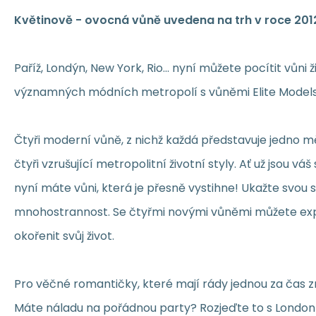
Květinově - ovocná vůně uvedena na trh v roce 201
Paříž, Londýn, New York, Rio... nyní můžete pocítit vůni 
významných módních metropolí s vůněmi Elite Models
Čtyři moderní vůně, z nichž každá představuje jedno 
čtyři vzrušující metropolitní životní styly. Ať už jsou váš 
nyní máte vůni, která je přesně vystihne! Ukažte svou
mnohostrannost. Se čtyřmi novými vůněmi můžete expe
okořenit svůj život.
Pro věčné romantičky, které mají rády jednou za čas z
Máte náladu na pořádnou party? Rozjeďte to s London