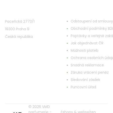
VMD Drogerie s.r.o.
Alles rund ums Einkau
Odstoupení od smlouvy
Paceřická 2773/1
Obchodní podmínky B2
19300 Praha 9
Poptávky a veřejné zak
Česká republika
Jak objednávat ČR
Možnosti plateb
Ochrana osobních údaj
Snadná reklamace
Záruka vrácení peněz
Sledování zásilek
Puncovní úřad
© 2026 VMD
parfumerie -
Eshops & webseiten