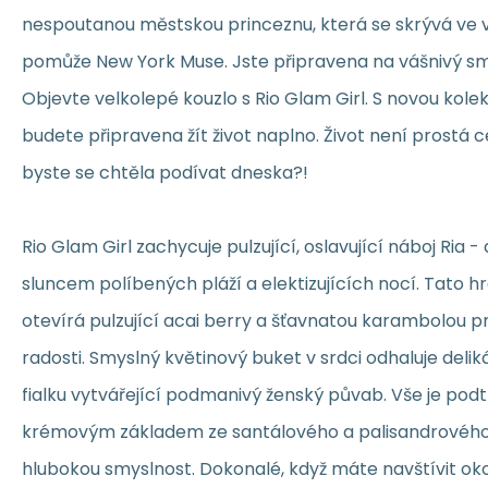
nespoutanou městskou princeznu, která se skrývá ve
pomůže New York Muse. Jste připravena na vášnivý sm
Objevte velkolepé kouzlo s Rio Glam Girl. S novou kolek
budete připravena žít život naplno. Život není prostá ce
byste se chtěla podívat dneska?!
Rio Glam Girl zachycuje pulzující, oslavující náboj Ria
sluncem políbených pláží a elektizujících nocí. Tato hr
otevírá pulzující acai berry a šťavnatou karambolou p
radosti. Smyslný květinový buket v srdci odhaluje delik
fialku vytvářející podmanivý ženský půvab. Vše je pod
krémovým základem ze santálového a palisandrového 
hlubokou smyslnost. Dokonalé, když máte navštívit okou