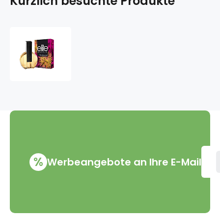
Kürzlich besuchte Produkte
Elite
Rio
Glam
Girl
EdT
50
ml
Eau
de
Toilette
Ladies
%
Werbeangebote an Ihre E-Mail