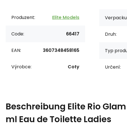
Produzent:
Elite Models
Verpacku
Code:
66417
Druh:
EAN:
3607348458165
Typ produ
Výrobce:
Coty
Určení:
Beschreibung
Elite Rio Glam
ml Eau de Toilette Ladies