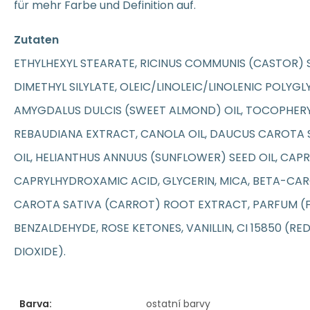
für mehr Farbe und Definition auf.
Zutaten
ETHYLHEXYL STEARATE, RICINUS COMMUNIS (CASTOR) SE
DIMETHYL SILYLATE, OLEIC/LINOLEIC/LINOLENIC POLYG
AMYGDALUS DULCIS (SWEET ALMOND) OIL, TOCOPHERY
REBAUDIANA EXTRACT, CANOLA OIL, DAUCUS CAROTA 
OIL, HELIANTHUS ANNUUS (SUNFLOWER) SEED OIL, CAPR
CAPRYLHYDROXAMIC ACID, GLYCERIN, MICA, BETA-CA
CAROTA SATIVA (CARROT) ROOT EXTRACT, PARFUM (
BENZALDEHYDE, ROSE KETONES, VANILLIN, CI 15850 (RED 
DIOXIDE).
Barva:
ostatní barvy