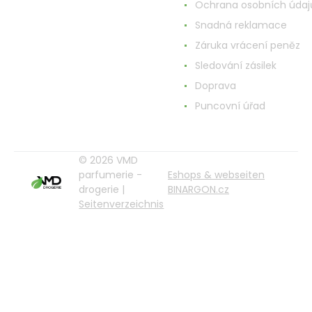
Ochrana osobních údaj
Snadná reklamace
Záruka vrácení peněz
Sledování zásilek
Doprava
Puncovní úřad
© 2026 VMD
parfumerie -
Eshops & webseiten
drogerie |
BINARGON.cz
Seitenverzeichnis