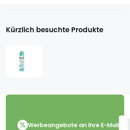
Kürzlich besuchte Produkte
Garnier
Mineral
Clean
Sensation
Antitranspirant
Deodorant
Spray
für
Frauen
150
ml
%
Werbeangebote an Ihre E-Mail