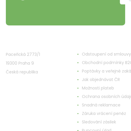
VMD Drogerie s.r.o.
Alles rund ums Einkau
Odstoupení od smlouvy
Paceřická 2773/1
Obchodní podmínky B2
19300 Praha 9
Poptávky a veřejné zak
Česká republika
Jak objednávat ČR
Možnosti plateb
Ochrana osobních údaj
Snadná reklamace
Záruka vrácení peněz
Sledování zásilek
Puncovní úřad