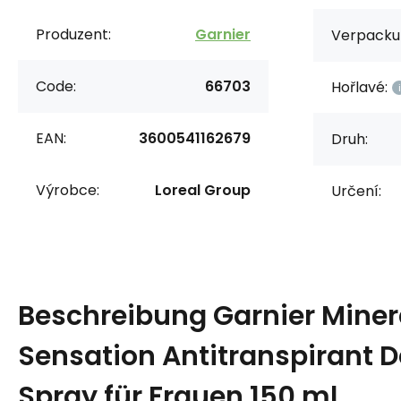
Produzent:
Garnier
Verpacku
Code:
66703
Hořlavé:
EAN:
3600541162679
Druh:
Výrobce:
Loreal Group
Určení:
Beschreibung
Garnier Miner
Sensation Antitranspirant 
Spray für Frauen 150 ml