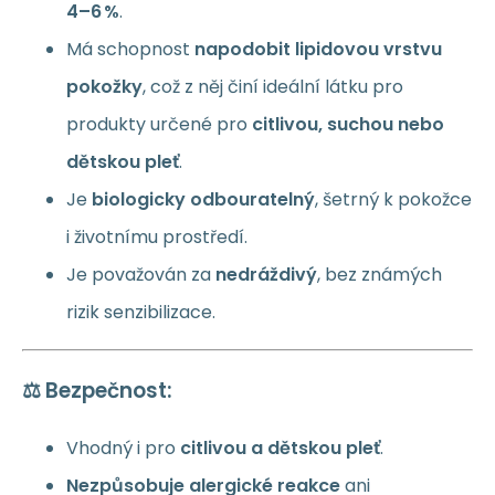
4–6 %
.
Má schopnost
napodobit lipidovou vrstvu
pokožky
, což z něj činí ideální látku pro
produkty určené pro
citlivou, suchou nebo
dětskou pleť
.
Je
biologicky odbouratelný
, šetrný k pokožce
i životnímu prostředí.
Je považován za
nedráždivý
, bez známých
rizik senzibilizace.
⚖️ Bezpečnost:
Vhodný i pro
citlivou a dětskou pleť
.
Nezpůsobuje alergické reakce
ani