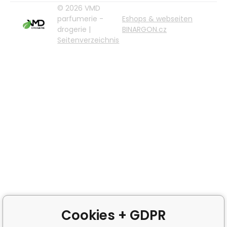
© 2026 VMD
parfumerie -
Eshops & webseiten
drogerie |
BINARGON.cz
Seitenverzeichnis
Cookies + GDPR