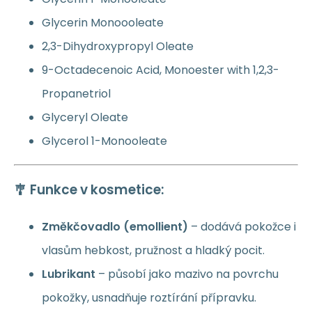
Glycerin Monoooleate
2,3-Dihydroxypropyl Oleate
9-Octadecenoic Acid, Monoester with 1,2,3-
Propanetriol
Glyceryl Oleate
Glycerol 1-Monooleate
🎐 Funkce v kosmetice:
Změkčovadlo (emollient)
– dodává pokožce i
vlasům hebkost, pružnost a hladký pocit.
Lubrikant
– působí jako mazivo na povrchu
pokožky, usnadňuje roztírání přípravku.