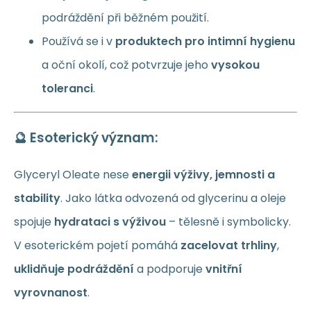
podráždění při běžném použití.
Používá se i v
produktech pro intimní hygienu
a oční okolí, což potvrzuje jeho
vysokou
toleranci
.
🔮 Esoterický význam:
Glyceryl Oleate nese
energii výživy, jemnosti a
stability
. Jako látka odvozená od glycerinu a oleje
spojuje
hydrataci s výživou
– tělesně i symbolicky.
V esoterickém pojetí pomáhá
zacelovat trhliny
,
uklidňuje podráždění
a podporuje
vnitřní
vyrovnanost
.