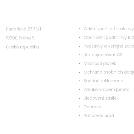
VMD Drogerie s.r.o.
Alles rund ums Einkau
Odstoupení od smlouvy
Paceřická 2773/1
Obchodní podmínky B2
19300 Praha 9
Poptávky a veřejné zak
Česká republika
Jak objednávat ČR
Možnosti plateb
Ochrana osobních údaj
Snadná reklamace
Záruka vrácení peněz
Sledování zásilek
Doprava
Puncovní úřad