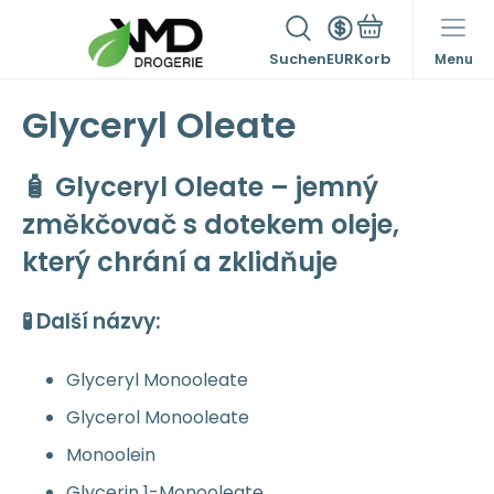
Suchen
EUR
Menu
Glyceryl Oleate
🧴 Glyceryl Oleate – jemný
změkčovač s dotekem oleje,
který chrání a zklidňuje
🧪 Další názvy:
Glyceryl Monooleate
Glycerol Monooleate
Monoolein
Glycerin 1-Monooleate