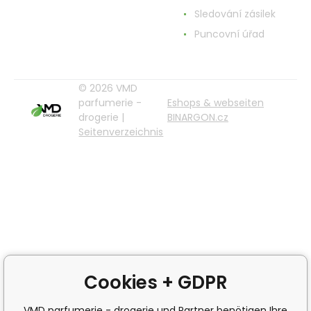
Sledování zásilek
Puncovní úřad
© 2026 VMD
parfumerie -
Eshops & webseiten
drogerie |
BINARGON.cz
Seitenverzeichnis
Cookies + GDPR
VMD parfumerie - drogerie und Partner benötigen Ihre