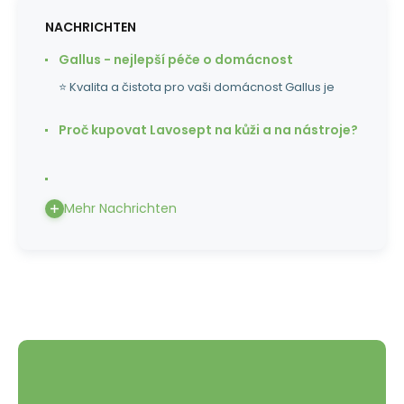
NACHRICHTEN
Gallus - nejlepší péče o domácnost
⭐ Kvalita a čistota pro vaši domácnost Gallus je
Proč kupovat Lavosept na kůži a na nástroje?
Mehr Nachrichten