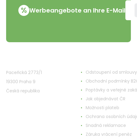
%
Werbeangebote an Ihre E-Mail
VMD Drogerie s.r.o.
Alles rund ums Einkau
Odstoupení od smlouvy
Paceřická 2773/1
Obchodní podmínky B2
19300 Praha 9
Poptávky a veřejné zak
Česká republika
Jak objednávat ČR
Možnosti plateb
Ochrana osobních údaj
Snadná reklamace
Záruka vrácení peněz