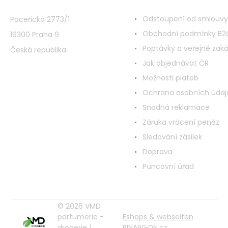
VMD Drogerie s.r.o.
Alles rund ums Einkau
Odstoupení od smlouvy
Paceřická 2773/1
Obchodní podmínky B2
19300 Praha 9
Poptávky a veřejné zak
Česká republika
Jak objednávat ČR
Možnosti plateb
Ochrana osobních údaj
Snadná reklamace
Záruka vrácení peněz
Sledování zásilek
Doprava
Puncovní úřad
© 2026 VMD
parfumerie -
Eshops & webseiten
drogerie |
BINARGON.cz