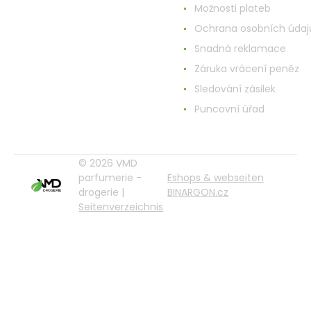
Možnosti plateb
Ochrana osobních údaj
Snadná reklamace
Záruka vrácení peněz
Sledování zásilek
Puncovní úřad
© 2026 VMD
parfumerie -
Eshops & webseiten
drogerie |
BINARGON.cz
Seitenverzeichnis