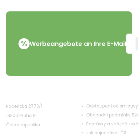
%
Werbeangebote an Ihre E-Mail
VMD Drogerie s.r.o.
Alles rund ums Einkau
Odstoupení od smlouvy
Paceřická 2773/1
Obchodní podmínky B2
19300 Praha 9
Poptávky a veřejné zak
Česká republika
Jak objednávat ČR