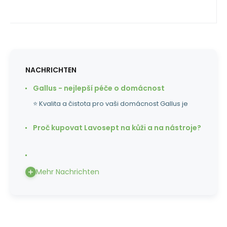
NACHRICHTEN
Gallus - nejlepší péče o domácnost
⭐ Kvalita a čistota pro vaši domácnost Gallus je
Proč kupovat Lavosept na kůži a na nástroje?
Mehr Nachrichten