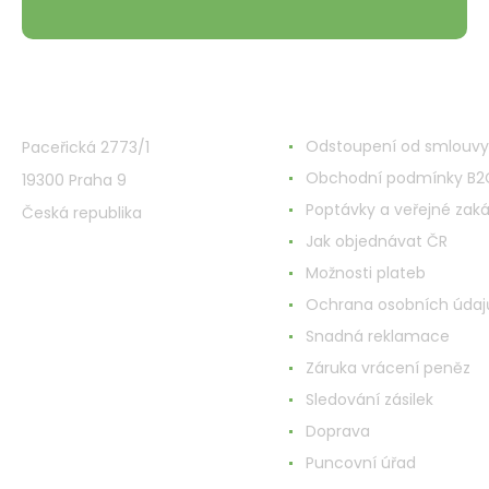
VMD Drogerie s.r.o.
Alles rund ums Einkau
Odstoupení od smlouvy
Paceřická 2773/1
Obchodní podmínky B2
19300 Praha 9
Poptávky a veřejné zak
Česká republika
Jak objednávat ČR
Možnosti plateb
Ochrana osobních údaj
Snadná reklamace
Záruka vrácení peněz
Sledování zásilek
Doprava
Puncovní úřad