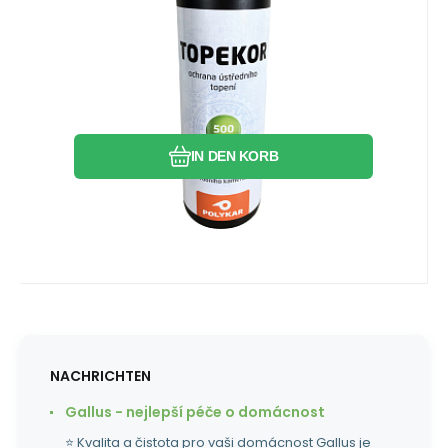
Heizsystems gegen Korrosion und
Ablagerungen von Kalk, 500 ml
Vergleichen Sie
Favorit
IN DEN KORB
NACHRICHTEN
Gallus - nejlepší péče o domácnost
⭐ Kvalita a čistota pro vaši domácnost Gallus je