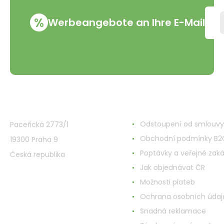
%
Werbeangebote an Ihre E-Mail
VMD Drogerie s.r.o.
Alles rund ums Einkau
Odstoupení od smlouvy
Paceřická 2773/1
Obchodní podmínky B2
19300 Praha 9
Poptávky a veřejné zak
Česká republika
Jak objednávat ČR
Možnosti plateb
Ochrana osobních údaj
Snadná reklamace