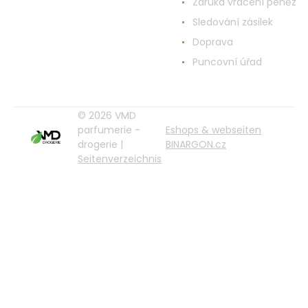
Záruka vrácení peněz
Sledování zásilek
Doprava
Puncovní úřad
© 2026 VMD
parfumerie -
Eshops & webseiten
drogerie |
BINARGON.cz
Seitenverzeichnis