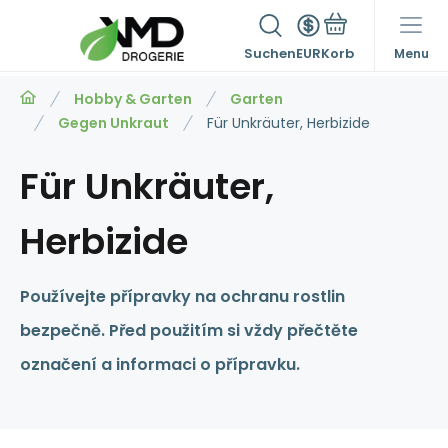
Suchen
EUR
Menu
Hobby & Garten
Garten
Gegen Unkraut
Für Unkräuter, Herbizide
Für Unkräuter,
Herbizide
Používejte přípravky na ochranu rostlin
bezpečně. Před použitím si vždy přečtěte
označení a informaci o přípravku.