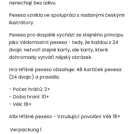
nenechají bez údivu.
Pexesa vznikla ve spolupráci s nadanými českými
ilustrátory.
Pexesa pro dospělé vychází ze stejného principu
jako Vědomostní pexesa - tedy, že každou z 24
dvojic netvoří stejné karty, ale karty, které
dohromady vytváří nějaký obrázek.
Hra Hříšné pexeso obsahuje: 48 kartiček pexesa
(24 dvojic) a pravidla.
- Počet hráčů: 2+
- Doba hraní: 10+
- Věk: 18+
Albi Hříšné pexeso - Vzrušující povolání Věk 18+
Verpackung
1