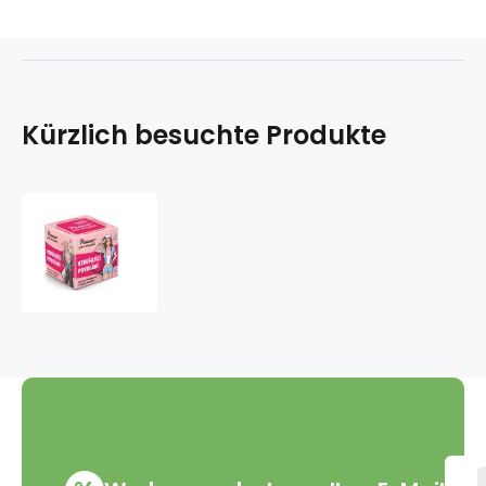
Kürzlich besuchte Produkte
Albi
Sinful
Memory
Game
-
Aufregender
Beruf
empfohlenes
Alter
ab
18
Jahren