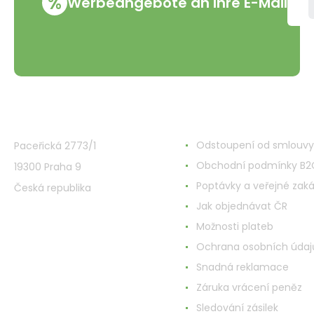
%
Werbeangebote an Ihre E-Mail
VMD Drogerie s.r.o.
Alles rund ums Einkau
Odstoupení od smlouvy
Paceřická 2773/1
Obchodní podmínky B2
19300 Praha 9
Poptávky a veřejné zak
Česká republika
Jak objednávat ČR
Možnosti plateb
Ochrana osobních údaj
Snadná reklamace
Záruka vrácení peněz
Sledování zásilek