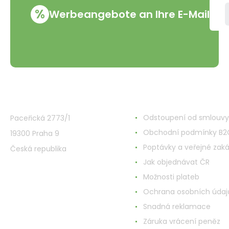
%
Werbeangebote an Ihre E-Mail
VMD Drogerie s.r.o.
Alles rund ums Einkau
Odstoupení od smlouvy
Paceřická 2773/1
Obchodní podmínky B2
19300 Praha 9
Poptávky a veřejné zak
Česká republika
Jak objednávat ČR
Možnosti plateb
Ochrana osobních údaj
Snadná reklamace
Záruka vrácení peněz