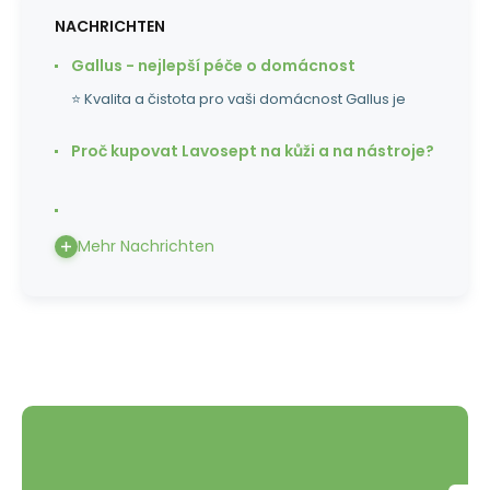
NACHRICHTEN
Gallus - nejlepší péče o domácnost
⭐ Kvalita a čistota pro vaši domácnost Gallus je
Proč kupovat Lavosept na kůži a na nástroje?
Mehr Nachrichten