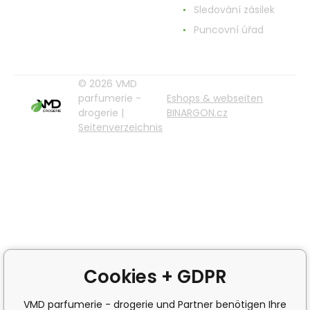
Sledování zásilek
Puncovní úřad
© 2026 VMD
parfumerie -
Eshops & webseiten
drogerie |
BINARGON.cz
Seitenverzeichnis
Cookies + GDPR
VMD parfumerie - drogerie und Partner benötigen Ihre