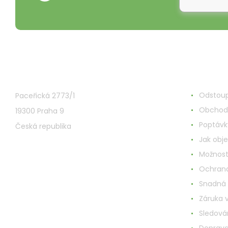
VMD Drogerie s.r.o.
Alles ru
Odstoup
Paceřická 2773/1
Obchod
19300 Praha 9
Poptávk
Česká republika
Jak obj
Možnost
Ochrana
Snadná
Záruka 
Sledován