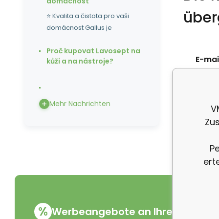
domácnost
über
⭐ Kvalita a čistota pro vaši
domácnost Gallus je
Proč kupovat Lavosept na
E-mail
kůži a na nástroje?
Telef
Mehr Nachrichten
V
Zus
Pe
ert
%
Werbeangebote an Ihre E-Mail