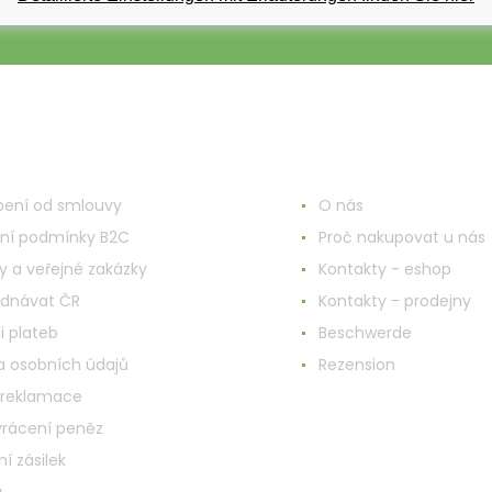
748
nd ums Einkaufen
Mehr Informationen
ení od smlouvy
O nás
ní podmínky B2C
Proč nakupovat u nás
y a veřejné zakázky
Kontakty - eshop
ednávat ČR
Kontakty - prodejny
i plateb
Beschwerde
 osobních údajů
Rezension
 reklamace
vrácení peněz
í zásilek