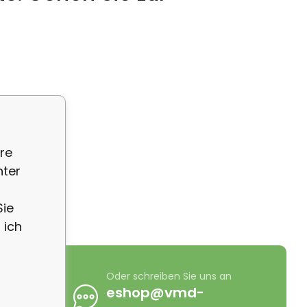
re
nter
Sie
 ich
 Sie uns an
Oder schreiben Sie uns an
0 725 411
eshop@vmd-