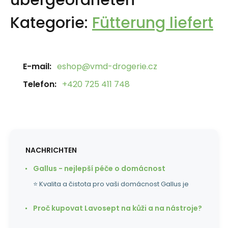
übergeordneten
Kategorie:
Fütterung liefert
E-mail:
eshop@vmd-drogerie.cz
Telefon:
+420 725 411 748
NACHRICHTEN
Gallus - nejlepší péče o domácnost
⭐ Kvalita a čistota pro vaši domácnost Gallus je
Proč kupovat Lavosept na kůži a na nástroje?