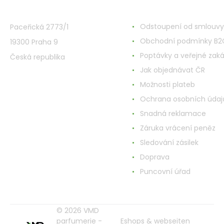
VMD Drogerie s.r.o.
Alles rund ums Einkau
Odstoupení od smlouvy
Paceřická 2773/1
Obchodní podmínky B2
19300 Praha 9
Poptávky a veřejné zak
Česká republika
Jak objednávat ČR
Možnosti plateb
Ochrana osobních údaj
Snadná reklamace
Záruka vrácení peněz
Sledování zásilek
Doprava
Puncovní úřad
© 2026 VMD
parfumerie -
Eshops & webseiten