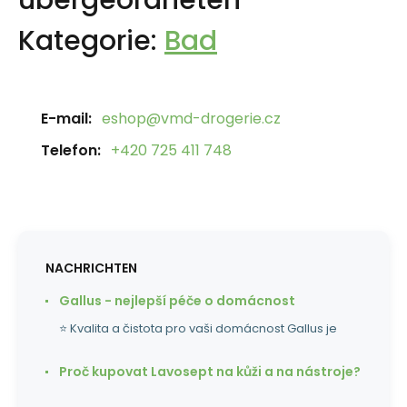
übergeordneten
Kategorie:
Bad
E-mail:
eshop@vmd-drogerie.cz
Telefon:
+420 725 411 748
NACHRICHTEN
Gallus - nejlepší péče o domácnost
⭐ Kvalita a čistota pro vaši domácnost Gallus je
Proč kupovat Lavosept na kůži a na nástroje?