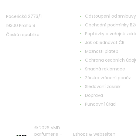
VMD Drogerie s.r.o.
Alles rund ums Einkau
Odstoupení od smlouvy
Paceřická 2773/1
Obchodní podmínky B2
19300 Praha 9
Poptávky a veřejné zak
Česká republika
Jak objednávat ČR
Možnosti plateb
Ochrana osobních údaj
Snadná reklamace
Záruka vrácení peněz
Sledování zásilek
Doprava
Puncovní úřad
© 2026 VMD
parfumerie -
Eshops & webseiten