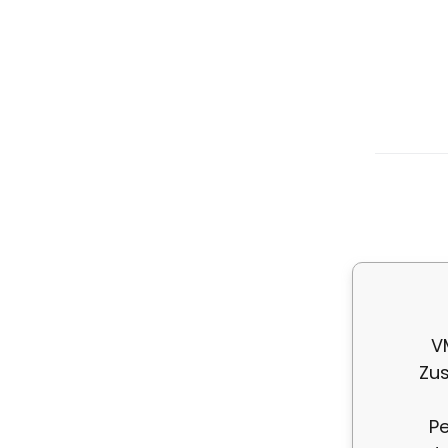
Av
au
V
Zus
Pe