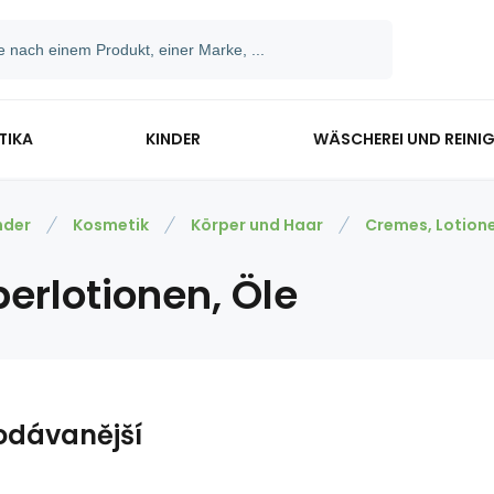
TIKA
KINDER
WÄSCHEREI UND REINI
nder
Kosmetik
Körper und Haar
Cremes, Lotione
erlotionen, Öle
odávanější