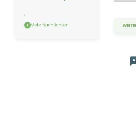
Mehr Nachrichten
WEITE
A
Di
nä