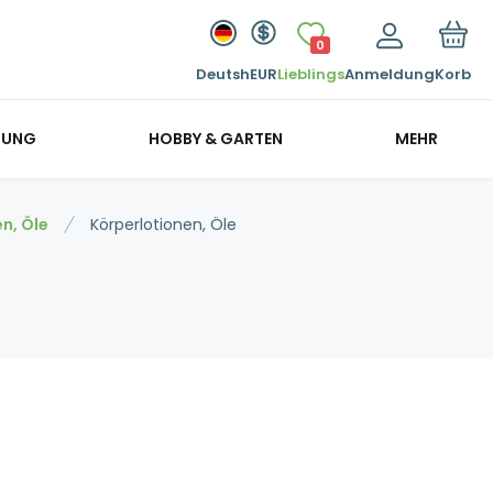
0
Deutsh
EUR
Lieblings
Anmeldung
Korb
GUNG
HOBBY & GARTEN
MEHR
n, Öle
Körperlotionen, Öle