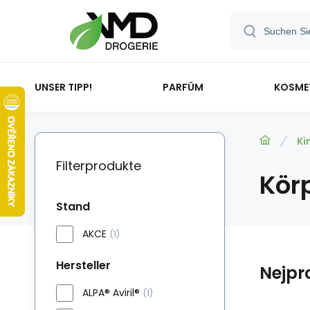
UNSER TIPP!
PARFÜM
KOSME
Ki
Filterprodukte
Körp
Stand
AKCE
(1)
Hersteller
Nejpr
ALPA® Aviril®
(1)