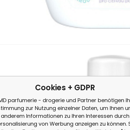
27.8
EUR
/
1
l
Anbietercode:
EAN:
Code:
85911147
10526
82116
auf Lager
1.39
EUR
95%
Alpa Aviril Kindergesundheitsöl
iril bringt Linderung bei trockener, juckender Haut oder bei Sonn
s Kamille und antibakterielle Inhaltsstoffe.
Cookies + GDPR
MD parfumerie - drogerie und Partner benötigen Ih
timmung zur Nutzung einzelner Daten, um Ihnen u
anderem Informationen zu Ihren Interessen durch
rsonalisierung von Werbung anzeigen zu können. 