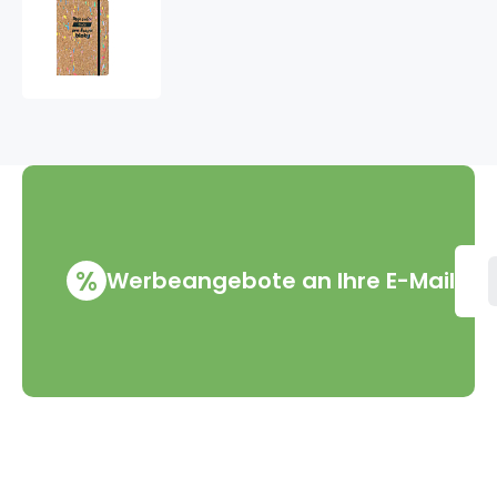
Albi
Korkoblok
Farbe,
liniert
Mein
Herz
80
Seiten
14,7
x
21
x
%
Werbeangebote an Ihre E-Mail
1,5
cm
VMD Drogerie s.r.o.
Alles rund ums Einkau