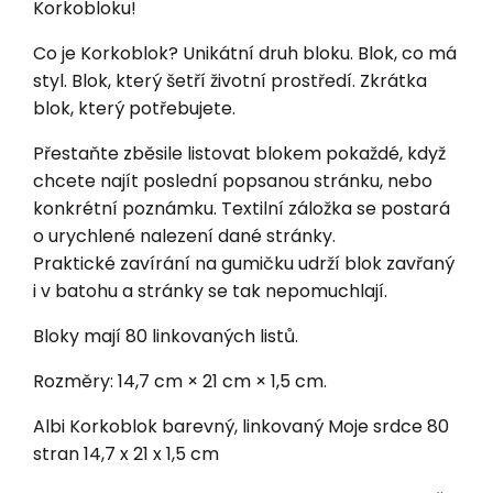
Korkobloku!
Co je Korkoblok? Unikátní druh bloku. Blok, co má
styl. Blok, který šetří životní prostředí. Zkrátka
blok, který potřebujete.
Přestaňte zběsile listovat blokem pokaždé, když
chcete najít poslední popsanou stránku, nebo
konkrétní poznámku. Textilní záložka se postará
o urychlené nalezení dané stránky.
Praktické zavírání na gumičku udrží blok zavřaný
i v batohu a stránky se tak nepomuchlají.
Bloky mají 80 linkovaných listů.
Rozměry: 14,7 cm × 21 cm × 1,5 cm.
Albi Korkoblok barevný, linkovaný Moje srdce 80
stran 14,7 x 21 x 1,5 cm