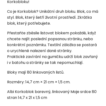
Korkobloku!
Co je Korkoblok? Unikátní druh bloku. Blok, co má
styl. Blok, který šetří životní prostředí. Zkrátka
blok, který potřebujete.
Přestaňte zběsile listovat blokem pokaždé, když
chcete najít poslední popsanou stránku, nebo
konkrétní poznámku. Textilní záložka se postará
o urychlené nalezení dané stránky.
Praktické zavírání na gumičku udrží blok zavřaný
i v batohu a stránky se tak nepomuchlají.
Bloky mají 80 linkovaných listů.
Rozměry: 14,7 cm × 21 cm × 1,5 cm.
Albi Korkoblok barevný, linkovaný Moje srdce 80
stran 14,7 x 21 x 1,5 cm