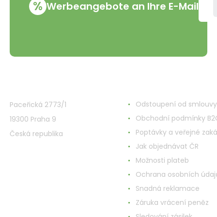
%
Werbeangebote an Ihre E-Mail
VMD Drogerie s.r.o.
Alles rund ums Einkau
Odstoupení od smlouvy
Paceřická 2773/1
Obchodní podmínky B2
19300 Praha 9
Poptávky a veřejné zak
Česká republika
Jak objednávat ČR
Možnosti plateb
Ochrana osobních údaj
Snadná reklamace
Záruka vrácení peněz
Sledování zásilek