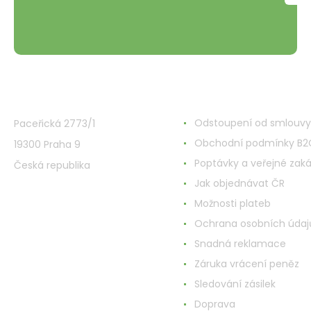
VMD Drogerie s.r.o.
Alles rund ums Einkau
Odstoupení od smlouvy
Paceřická 2773/1
Obchodní podmínky B2
19300 Praha 9
Poptávky a veřejné zak
Česká republika
Jak objednávat ČR
Možnosti plateb
Ochrana osobních údaj
Snadná reklamace
Záruka vrácení peněz
Sledování zásilek
Doprava