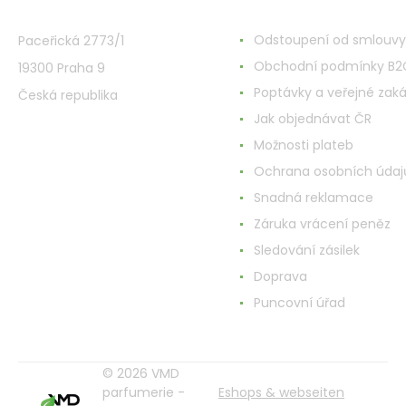
VMD Drogerie s.r.o.
Alles rund ums Einkau
Odstoupení od smlouvy
Paceřická 2773/1
Obchodní podmínky B2
19300 Praha 9
Poptávky a veřejné zak
Česká republika
Jak objednávat ČR
Možnosti plateb
Ochrana osobních údaj
Snadná reklamace
Záruka vrácení peněz
Sledování zásilek
Doprava
Puncovní úřad
© 2026 VMD
parfumerie -
Eshops & webseiten