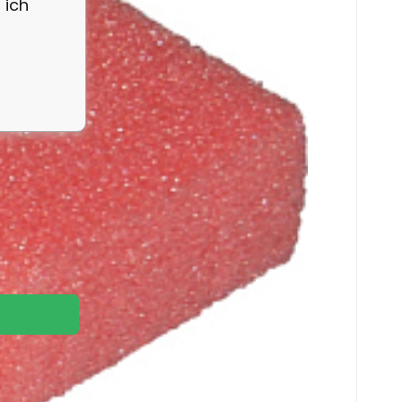
 ich
e