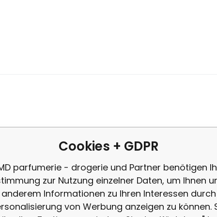
Anbietercode:
EAN:
Code:
859353484072
19207
96652
auf Lager
0.76
EUR
Spokar Fußpeeling-Pumice künstl
r Bimsstein für verhärtete Haut eignet sich besonders gut zur g
ut an den Füßen. Entfernt Verunreinigungen, Farbe usw.
Cookies + GDPR
MD parfumerie - drogerie und Partner benötigen Ih
timmung zur Nutzung einzelner Daten, um Ihnen u
anderem Informationen zu Ihren Interessen durch
rsonalisierung von Werbung anzeigen zu können. 