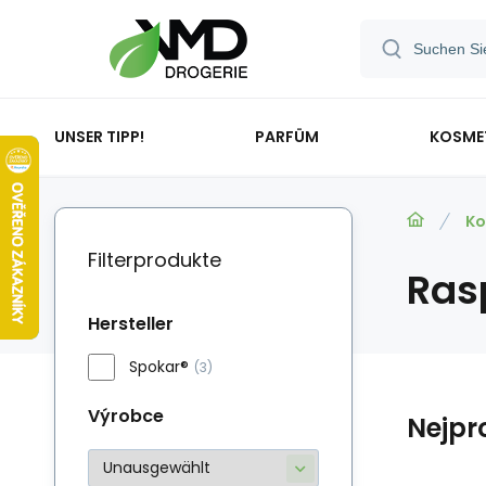
UNSER TIPP!
PARFÜM
KOSME
Ko
Filterprodukte
Ras
Hersteller
Spokar®
(3)
Výrobce
Nejpr