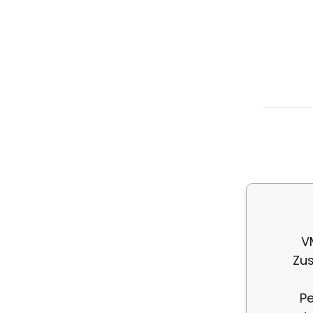
De
Ha
V
Zus
Pe