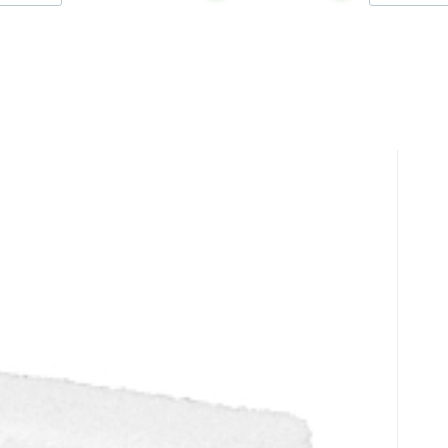
0
 Bimsstein 3105/1
e, auf der anderen Seite Bimsstein. Die Länge
tet mit synthetischen PA-Fasern, Farbmix je nach