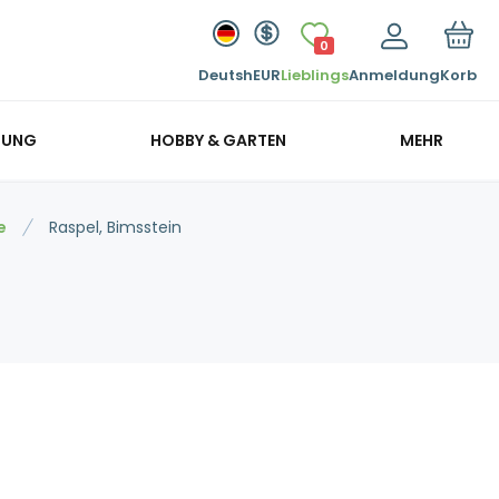
0
Deutsh
EUR
Lieblings
Anmeldung
Korb
GUNG
HOBBY & GARTEN
MEHR
e
Raspel, Bimsstein