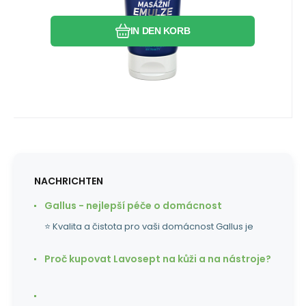
IN DEN KORB
NACHRICHTEN
Gallus - nejlepší péče o domácnost
⭐ Kvalita a čistota pro vaši domácnost Gallus je
Proč kupovat Lavosept na kůži a na nástroje?