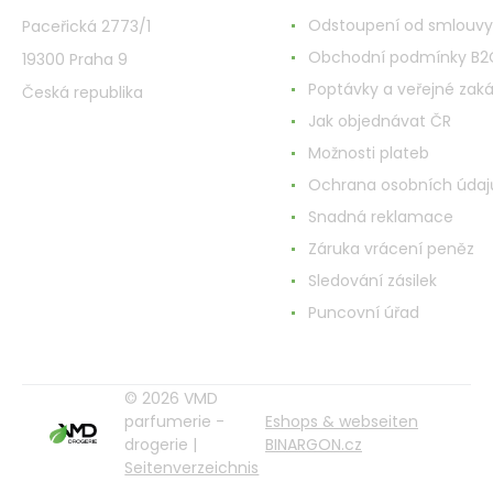
Odstoupení od smlouvy
Paceřická 2773/1
Obchodní podmínky B2
19300 Praha 9
Poptávky a veřejné zak
Česká republika
Jak objednávat ČR
Možnosti plateb
Ochrana osobních údaj
Snadná reklamace
Záruka vrácení peněz
Sledování zásilek
Puncovní úřad
© 2026 VMD
parfumerie -
Eshops & webseiten
drogerie |
BINARGON.cz
Seitenverzeichnis