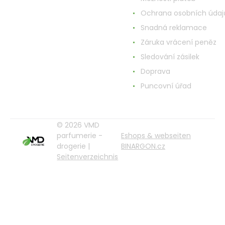
Ochrana osobních údaj
Snadná reklamace
Záruka vrácení peněz
Sledování zásilek
Doprava
Puncovní úřad
© 2026 VMD
parfumerie -
Eshops & webseiten
drogerie |
BINARGON.cz
Seitenverzeichnis