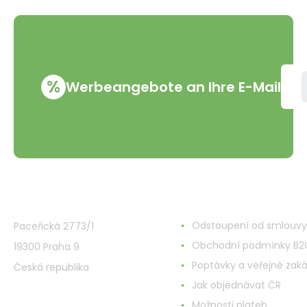
%
Werbeangebote an Ihre E-Mail
VMD Drogerie s.r.o.
Alles rund ums Einkau
Odstoupení od smlouvy
Paceřická 2773/1
Obchodní podmínky B2
19300 Praha 9
Poptávky a veřejné zak
Česká republika
Jak objednávat ČR
Možnosti plateb